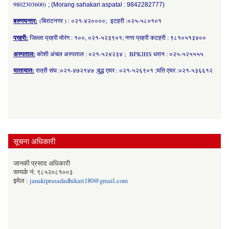
9802303600)
; (Morang sahakari aspatal : 9842282777)
बरुणयन्त्र:
(बिराटनगर ) : ०२१-४२००००; इटहरी :०२५-५८०१०१
प्रहरी:
जिल्ला प्रहरी मोरंग : १००, ०२१-५२३९०१; नगर प्रहरी कटहरी : ९८१०५१३४००
अस्पताल:
कोशी अंचल अस्पताल : ०२१-५२४२३४ ; BPKIHS धरान : ०२५-५२५५५५
यातायात:
रात्री संघ :०२१-४७२१४७ ;बुद्ध एयर : ०२१-५२६९०१ ;यति एयर :०२१-५३६६१२
सूचना अधिकारी
जानकी प्रसाद अधिकारी
सम्पर्क नं: ९८५२०८१००३
इमेल :
janakiprasadadhikari180@gmail.com