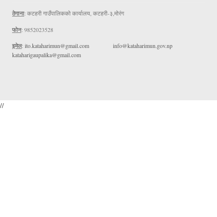
ठेगाना
: कटहरी गाउँपालिकको कार्यालय, कटहरी-३,मोरंग
फोन
: 9852023528
इमेल
:
ito.kataharimun@gmail.com
info@kataharimun.gov.np
kataharigaupalika@gmail.com
//