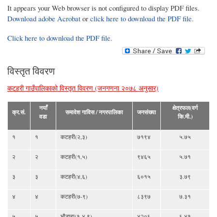
It appears your Web browser is not configured to display PDF files.
Download adobe Acrobat
or
click here to download the PDF file.
Click here to download the PDF file.
विस्तृत विवरण
कटहरी गाउँपालिकाको विस्तृत विवरण (जनगणना २०७८ अनुसार)
नयाँ
क्षेत्रफल(वर्ग
क्र.सं.
समावेश गाविस / नगरपालिका
जनसंख्या
वडा
कि.मी.)
१
१
कटहरी(२,३)
७१९४
५.७५
२
२
कटहरी(१,५)
९४६५
५.७१
३
३
कटहरी(४,६)
६०१५
३.७९
४
४
कटहरी(७-९)
८३९७
७.३१
५
५
भौडाहा(१-४,९)
४२०६
६.४१