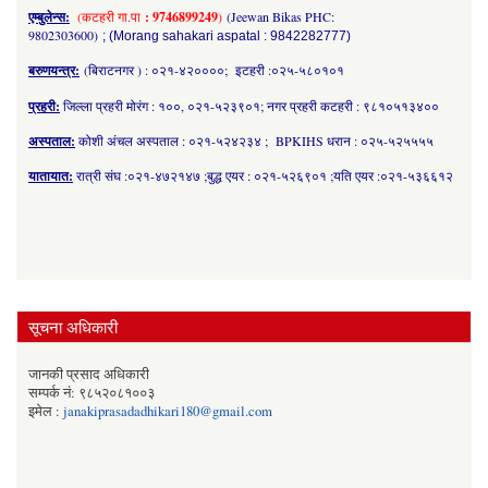
एम्बुलेन्स:
(कटहरी गा.पा
: 9746899249
)
(Jeewan Bikas PHC:
9802303600)
; (Morang sahakari aspatal : 9842282777)
बरुणयन्त्र:
(बिराटनगर ) : ०२१-४२००००; इटहरी :०२५-५८०१०१
प्रहरी:
जिल्ला प्रहरी मोरंग : १००, ०२१-५२३९०१; नगर प्रहरी कटहरी : ९८१०५१३४००
अस्पताल:
कोशी अंचल अस्पताल : ०२१-५२४२३४ ; BPKIHS धरान : ०२५-५२५५५५
यातायात:
रात्री संघ :०२१-४७२१४७ ;बुद्ध एयर : ०२१-५२६९०१ ;यति एयर :०२१-५३६६१२
सूचना अधिकारी
जानकी प्रसाद अधिकारी
सम्पर्क नं: ९८५२०८१००३
इमेल :
janakiprasadadhikari180@gmail.com