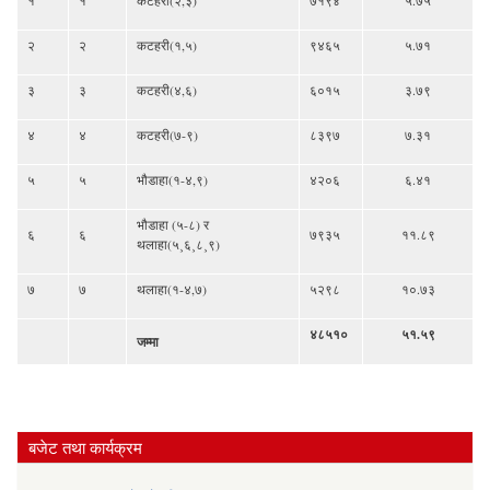
२
२
कटहरी(१,५)
९४६५
५.७१
३
३
कटहरी(४,६)
६०१५
३.७९
४
४
कटहरी(७-९)
८३९७
७.३१
५
५
भौडाहा(१-४,९)
४२०६
६.४१
भौडाहा (५-८) र
६
६
७९३५
११.८९
थलाहा(५¸६¸८¸९)
७
७
थलाहा(१-४,७)
५२९८
१०.७३
४८५१०
५१.५९
जम्मा
बजेट तथा कार्यक्रम