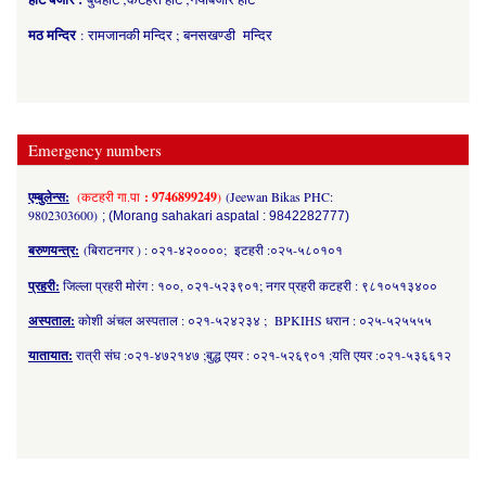
मठ मन्दिर
: रामजानकी मन्दिर ; बनसखण्डी मन्दिर
Emergency numbers
एम्बुलेन्स:
(कटहरी गा.पा
: 9746899249
)
(Jeewan Bikas PHC:
9802303600)
; (Morang sahakari aspatal : 9842282777)
बरुणयन्त्र:
(बिराटनगर ) : ०२१-४२००००; इटहरी :०२५-५८०१०१
प्रहरी:
जिल्ला प्रहरी मोरंग : १००, ०२१-५२३९०१; नगर प्रहरी कटहरी : ९८१०५१३४००
अस्पताल:
कोशी अंचल अस्पताल : ०२१-५२४२३४ ; BPKIHS धरान : ०२५-५२५५५५
यातायात:
रात्री संघ :०२१-४७२१४७ ;बुद्ध एयर : ०२१-५२६९०१ ;यति एयर :०२१-५३६६१२