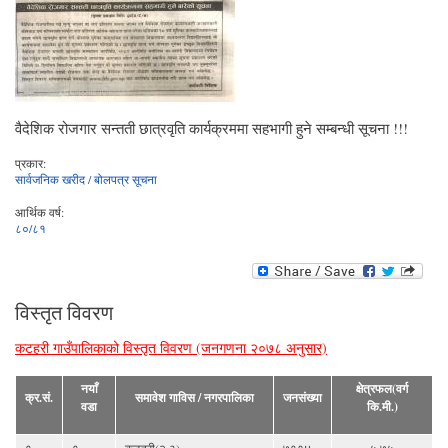
वैदेशिक रोजगार सन्तती छात्रवृति कार्यक्रममा सहभागी हुने सम्बन्धी सूचना !!!
प्रकार:
सार्वजनिक खरीद / बोलपत्र सूचना
आर्थिक वर्ष:
८०/८१
विस्तृत विवरण
कटहरी गाउँपालिकाको विस्तृत विवरण (जनगणना २०७८ अनुसार)
नयाँ
क्षेत्रफल(वर्ग
क्र.सं.
समावेश गाविस / नगरपालिका
जनसंख्या
वडा
कि.मी.)
१
१
कटहरी(२,३)
७१९४
५.७५