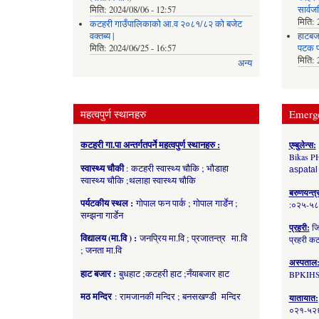
मिति:
2024/08/06 - 12:57
सार्व
मिति:
कटहरी गाउँपालिकाको आ.व २०८१/८२ को बजेट
वक्तब्य |
हाटबजा
मिति:
2024/06/25 - 16:57
पटक प
मिति:
अन्य
महत्वपुर्ण स्थानहरु
Emerg
कटहरी गा.पा अन्तर्गतपर्ने महत्वपुर्ण स्थानहरु :
एम्बुलेन्स:
Bikas P
स्वास्थ्य चौकी
: कटहरी स्वास्थ्य चौकि ; भौडाहा
aspatal
स्वास्थ्य चौकि ;थलाहा स्वास्थ्य चौकि
बरुणयन्त्
पर्यटकीय स्थल :
गोपाल फन पार्क ; गोपाल गार्डेन ;
:०२५-५
सम्झना गार्डेन
प्रहरी:
जि
विद्यालय (मा.वि ) :
जनप्रिय मा.वि ; प्रजातन्त्र मा.वि
प्रहरी 
; जनता मा.वि
अस्पताल
हाट बजार :
बुधहाट ;कटहरी हाट ;नँयाबजार हाट
BPKIHS
मठ मन्दिर
: रामजानकी मन्दिर ; बनसखण्डी मन्दिर
यातायात:
०२१-५२६