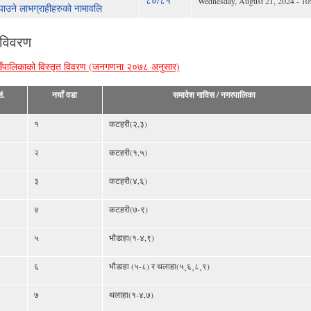
८०/८१
Wednesday, August 21, 2024 - 10
 पाउने लाभग्राहीहरुको नामावलि
 विवरण
ँपालिकाको विस्तृत विवरण (जनगणना २०७८ अनुसार)
ं.
नयाँ वडा
समावेश गाविस / नगरपालिका
१
कटहरी(२,३)
२
कटहरी(१,५)
३
कटहरी(४,६)
४
कटहरी(७-९)
५
भौडाहा(१-४,९)
६
भौडाहा (५-८) र थलाहा(५¸६¸८¸९)
७
थलाहा(१-४,७)