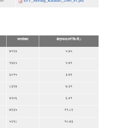
EFT_Morang_Katahari_2080_81.pdf
:05
जनसंख्या
क्षेत्रफल(वर्ग कि.मी.)
७१९४
५.७५
९४६५
५.७१
६०१५
३.७९
८३९७
७.३१
४२०६
६.४१
७९३५
११.८९
५२९८
१०.७३