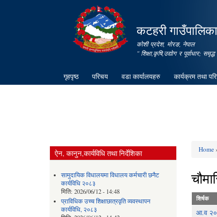
कटहरी गाउँपालिका,
कोशी प्रदेश, मोरङ, नेपाल
" शिक्षा,कृषि,उद्योग र पूर्वाधार; स
गृहपृष्ठ
परिचय
वडा कार्यालयहरु
कार्यक्रम तथा पर
Home
ऐन, कानुन,कार्यविधि तथा निर्देशिका
You ar
चौमा
सामुदायिक विधालयमा विधालय कर्मचारी छनैट
कार्यविधि २०८३
मिति:
2026/06/12 - 14:48
शिर्षक
प्राविधिक उच्च शिक्षाछात्रवृति व्यवस्थापन
कार्यविधि, २०८३
आ.व २०८