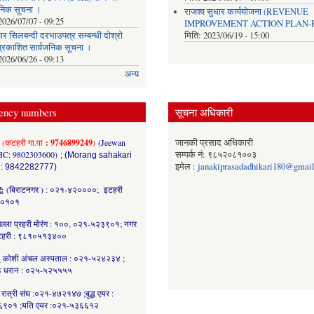
जनिक सूचना ।
राजश्व सुधार कार्ययोजना (REVENUE
2026/07/07 - 09:25
IMPROVEMENT ACTION PLAN-R
र सिलबन्दी दरभाउपत्र सम्बन्धी दोश्रो
मिति:
2023/06/19 - 15:00
्रकाशित सार्वजनिक सूचना ।
2026/06/26 - 09:13
अन्य
ency numbers
सूचना अधिकारी
(कटहरी गा.पा
: 9746899249
)
(Jeewan
जानकी प्रसाद अधिकारी
HC: 9802303600)
सम्पर्क नं: ९८५२०८१००३
; (Morang sahakari
इमेल :
janakiprasadadhikari180@gmai
 : 9842282777)
र:
(बिराटनगर ) : ०२१-४२००००; इटहरी
८०१०१
ल्ला प्रहरी मोरंग : १००, ०२१-५२३९०१; नगर
कटहरी : ९८१०५१३४००
:
कोशी अंचल अस्पताल : ०२१-५२४२३४ ;
 धरान : ०२५-५२५५५५
रात्री संघ :०२१-४७२१४७ ;बुद्ध एयर :
९०१ ;यति एयर :०२१-५३६६१२