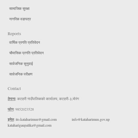
सामाजिक सुरक्षा
नागरिक वडापत्र
Reports
वार्षिक प्रगति प्रतिवेदन
चौमासिक प्रगति प्रतिवेदन
सार्वजनिक सुनुवाई
सार्वजनिक परीक्षण
Contact
ठेगाना
: कटहरी गाउँपालिकको कार्यालय, कटहरी-३,मोरंग
फोन
: 9852023528
इमेल
:
ito.kataharimun@gmail.com
info@kataharimun.gov.np
kataharigaupalika@gmail.com