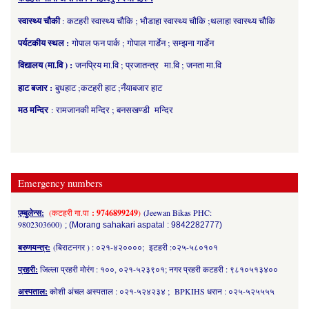
स्वास्थ्य चौकी
: कटहरी स्वास्थ्य चौकि ; भौडाहा स्वास्थ्य चौकि ;थलाहा स्वास्थ्य चौकि
पर्यटकीय स्थल :
गोपाल फन पार्क ; गोपाल गार्डेन ; सम्झना गार्डेन
विद्यालय (मा.वि ) :
जनप्रिय मा.वि ; प्रजातन्त्र मा.वि ; जनता मा.वि
हाट बजार :
बुधहाट ;कटहरी हाट ;नँयाबजार हाट
मठ मन्दिर
: रामजानकी मन्दिर ; बनसखण्डी मन्दिर
Emergency numbers
एम्बुलेन्स:
(कटहरी गा.पा
: 9746899249
)
(Jeewan Bikas PHC:
9802303600)
; (Morang sahakari aspatal : 9842282777)
बरुणयन्त्र:
(बिराटनगर ) : ०२१-४२००००; इटहरी :०२५-५८०१०१
प्रहरी:
जिल्ला प्रहरी मोरंग : १००, ०२१-५२३९०१; नगर प्रहरी कटहरी : ९८१०५१३४००
अस्पताल:
कोशी अंचल अस्पताल : ०२१-५२४२३४ ; BPKIHS धरान : ०२५-५२५५५५