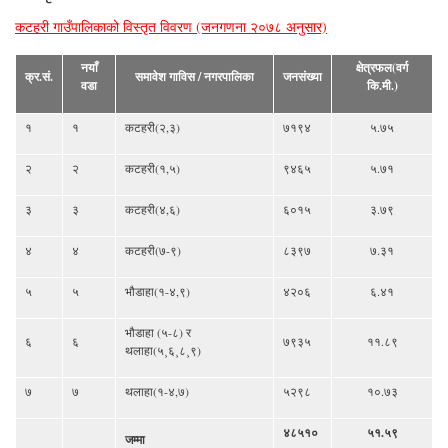
कटहरी गाउँपालिकाको विस्तृत विवरण (जनगणना २०७८ अनुसार)
नयाँ
क्षेत्रफल(वर्ग
क्र.सं.
समावेश गाविस / नगरपालिका
जनसंख्या
वडा
कि.मी.)
१
१
कटहरी(२,३)
७१९४
५.७५
२
२
कटहरी(१,५)
९४६५
५.७१
३
३
कटहरी(४,६)
६०१५
३.७९
४
४
कटहरी(७-९)
८३९७
७.३१
५
५
भौडाहा(१-४,९)
४२०६
६.४१
भौडाहा (५-८) र
६
६
७९३५
११.८९
थलाहा(५¸६¸८¸९)
७
७
थलाहा(१-४,७)
५२९८
१०.७३
४८५१०
५१.५९
जम्मा