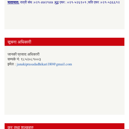
यातायात:
रात्री संघ :०२१-४७२१४७ ;बुद्ध एयर : ०२१-५२६९०१ ;यति एयर :०२१-५३६६१२
सूचना अधिकारी
जानकी प्रसाद अधिकारी
सम्पर्क नं: ९८५२०८१००३
इमेल :
janakiprasadadhikari180@gmail.com
कर तथा शुल्कहरु