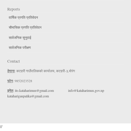
Reports
वार्षिक प्रगति प्रतिवेदन
चौमासिक प्रगति प्रतिवेदन
सार्वजनिक सुनुवाई
सार्वजनिक परीक्षण
Contact
ठेगाना
: कटहरी गाउँपालिकको कार्यालय, कटहरी-३,मोरंग
फोन
: 9852023528
इमेल
:
ito.kataharimun@gmail.com
info@kataharimun.gov.np
kataharigaupalika@gmail.com
//