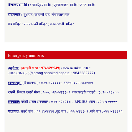
विद्यालय (मा.वि ) :
जनप्रिय मा.वि ; प्रजातन्त्र मा.वि ; जनता मा.वि
हाट बजार :
बुधहाट ;कटहरी हाट ;नँयाबजार हाट
मठ मन्दिर
: रामजानकी मन्दिर ; बनसखण्डी मन्दिर
Emergency numbers
एम्बुलेन्स:
(कटहरी गा.पा
: 9746899249
)
(Jeewan Bikas PHC:
9802303600)
; (Morang sahakari aspatal : 9842282777)
बरुणयन्त्र:
(बिराटनगर ) : ०२१-४२००००; इटहरी :०२५-५८०१०१
प्रहरी:
जिल्ला प्रहरी मोरंग : १००, ०२१-५२३९०१; नगर प्रहरी कटहरी : ९८१०५१३४००
अस्पताल:
कोशी अंचल अस्पताल : ०२१-५२४२३४ ; BPKIHS धरान : ०२५-५२५५५५
यातायात:
रात्री संघ :०२१-४७२१४७ ;बुद्ध एयर : ०२१-५२६९०१ ;यति एयर :०२१-५३६६१२