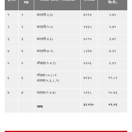
वडा
कि.मी.)
१
१
कटहरी(२,३)
७१९४
५.७५
२
२
कटहरी(१,५)
९४६५
५.७१
३
३
कटहरी(४,६)
६०१५
३.७९
४
४
कटहरी(७-९)
८३९७
७.३१
५
५
भौडाहा(१-४,९)
४२०६
६.४१
भौडाहा (५-८) र
६
६
७९३५
११.८९
थलाहा(५¸६¸८¸९)
७
७
थलाहा(१-४,७)
५२९८
१०.७३
४८५१०
५१.५९
जम्मा