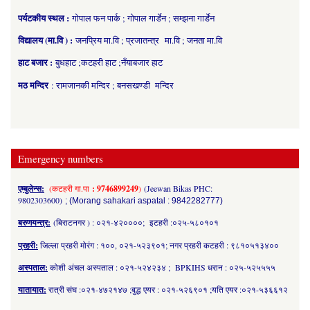
पर्यटकीय स्थल :
गोपाल फन पार्क ; गोपाल गार्डेन ; सम्झना गार्डेन
विद्यालय (मा.वि ) :
जनप्रिय मा.वि ; प्रजातन्त्र मा.वि ; जनता मा.वि
हाट बजार :
बुधहाट ;कटहरी हाट ;नँयाबजार हाट
मठ मन्दिर
: रामजानकी मन्दिर ; बनसखण्डी मन्दिर
Emergency numbers
एम्बुलेन्स:
(कटहरी गा.पा
: 9746899249
)
(Jeewan Bikas PHC:
9802303600)
; (Morang sahakari aspatal : 9842282777)
बरुणयन्त्र:
(बिराटनगर ) : ०२१-४२००००; इटहरी :०२५-५८०१०१
प्रहरी:
जिल्ला प्रहरी मोरंग : १००, ०२१-५२३९०१; नगर प्रहरी कटहरी : ९८१०५१३४००
अस्पताल:
कोशी अंचल अस्पताल : ०२१-५२४२३४ ; BPKIHS धरान : ०२५-५२५५५५
यातायात:
रात्री संघ :०२१-४७२१४७ ;बुद्ध एयर : ०२१-५२६९०१ ;यति एयर :०२१-५३६६१२