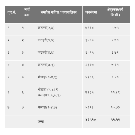
नयाँ
क्षेत्रफल(वर्ग
क्र.सं.
समावेश गाविस / नगरपालिका
जनसंख्या
वडा
कि.मी.)
१
१
कटहरी(२,३)
७१९४
५.७५
२
२
कटहरी(१,५)
९४६५
५.७१
३
३
कटहरी(४,६)
६०१५
३.७९
४
४
कटहरी(७-९)
८३९७
७.३१
५
५
भौडाहा(१-४,९)
४२०६
६.४१
भौडाहा (५-८) र
६
६
७९३५
११.८९
थलाहा(५¸६¸८¸९)
७
७
थलाहा(१-४,७)
५२९८
१०.७३
४८५१०
५१.५९
जम्मा