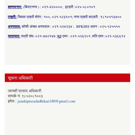
बरुणयन्त्र:
(बिराटनगर ) : ०२१-४२००००; इटहरी :०२५-५८०१०१
प्रहरी:
जिल्ला प्रहरी मोरंग : १००, ०२१-५२३९०१; नगर प्रहरी कटहरी : ९८१०५१३४००
अस्पताल:
कोशी अंचल अस्पताल : ०२१-५२४२३४ ; BPKIHS धरान : ०२५-५२५५५५
यातायात:
रात्री संघ :०२१-४७२१४७ ;बुद्ध एयर : ०२१-५२६९०१ ;यति एयर :०२१-५३६६१२
सूचना अधिकारी
जानकी प्रसाद अधिकारी
सम्पर्क नं: ९८५२०८१००३
इमेल :
janakiprasadadhikari180@gmail.com