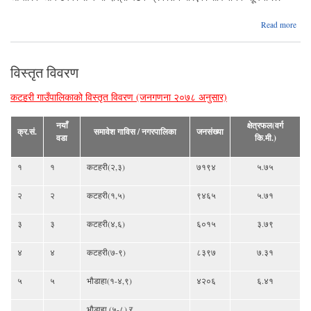
a
Read more
आन्
ठ
विस्तृत विवरण
सम्
द
कटहरी गाउँपालिकाको विस्तृत विवरण (जनगणना २०७८ अनुसार)
प्र
गर
नयाँ
क्षेत्रफल(वर्ग
सार्
क्र.सं.
समावेश गाविस / नगरपालिका
जनसंख्या
वडा
कि.मी.)
सूचन
१
१
कटहरी(२,३)
७१९४
५.७५
२
२
कटहरी(१,५)
९४६५
५.७१
३
३
कटहरी(४,६)
६०१५
३.७९
४
४
कटहरी(७-९)
८३९७
७.३१
५
५
भौडाहा(१-४,९)
४२०६
६.४१
भौडाहा (५-८) र