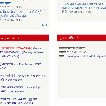
जनिक सूचना ।
राजश्व सुधार कार्ययोजना (REVENUE
2026/07/07 - 09:25
IMPROVEMENT ACTION PLAN-R
र सिलबन्दी दरभाउपत्र सम्बन्धी दोश्रो
मिति:
2023/06/19 - 15:00
्रकाशित सार्वजनिक सूचना ।
2026/06/26 - 09:13
अन्य
ency numbers
सूचना अधिकारी
(कटहरी गा.पा
: 9746899249
)
(Jeewan
जानकी प्रसाद अधिकारी
HC: 9802303600)
सम्पर्क नं: ९८५२०८१००३
; (Morang sahakari
इमेल :
janakiprasadadhikari180@gmai
 : 9842282777)
र:
(बिराटनगर ) : ०२१-४२००००; इटहरी
८०१०१
ल्ला प्रहरी मोरंग : १००, ०२१-५२३९०१; नगर
कटहरी : ९८१०५१३४००
:
कोशी अंचल अस्पताल : ०२१-५२४२३४ ;
 धरान : ०२५-५२५५५५
रात्री संघ :०२१-४७२१४७ ;बुद्ध एयर :
९०१ ;यति एयर :०२१-५३६६१२