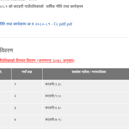
८१ को कटहरी गाउँपालिकाको वार्षिक नीति तथा कार्यक्रम
नीति तथा कार्यक्रम आ व २०८०-८१ - Cc pdff.pdf
 विवरण
ँपालिकाको विस्तृत विवरण (जनगणना २०७८ अनुसार)
ं.
नयाँ वडा
समावेश गाविस / नगरपालिका
१
कटहरी(२,३)
२
कटहरी(१,५)
३
कटहरी(४,६)
४
कटहरी(७-९)