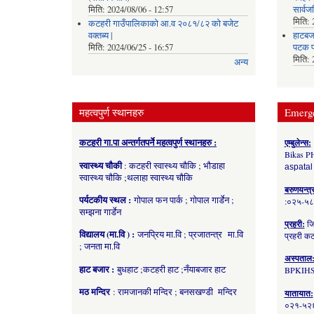
मिति:
2024/08/06 - 12:57
सार्व
मिति:
कटहरी गाउँपालिकाको आ.व २०८१/८२ को बजेट
वक्तब्य |
हाटबजा
मिति:
2024/06/25 - 16:57
पटक प
मिति:
अन्य
महत्वपुर्ण स्थानहरु
Emerg
कटहरी गा.पा अन्तर्गतपर्ने महत्वपुर्ण स्थानहरु :
एम्बुलेन्स:
Bikas P
स्वास्थ्य चौकी
: कटहरी स्वास्थ्य चौकि ; भौडाहा
aspatal
स्वास्थ्य चौकि ;थलाहा स्वास्थ्य चौकि
बरुणयन्त्
पर्यटकीय स्थल :
गोपाल फन पार्क ; गोपाल गार्डेन ;
:०२५-५
सम्झना गार्डेन
प्रहरी:
जि
विद्यालय (मा.वि ) :
जनप्रिय मा.वि ; प्रजातन्त्र मा.वि
प्रहरी 
; जनता मा.वि
अस्पताल
हाट बजार :
बुधहाट ;कटहरी हाट ;नँयाबजार हाट
BPKIHS
मठ मन्दिर
: रामजानकी मन्दिर ; बनसखण्डी मन्दिर
यातायात:
०२१-५२६