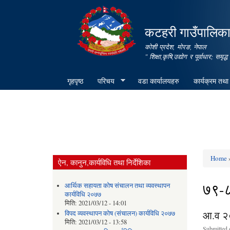
कटहरी गाउँपालिका,
कोशी प्रदेश, मोरङ, नेपाल
" शिक्षा,कृषि,उद्योग र पूर्वाधार; स
गृहपृष्ठ
परिचय
वडा कार्यालयहरु
कार्यक्रम तथा
Home
»
ऐन, कानुन,कार्यविधि तथा निर्देशिका
You ar
७९-
आर्थिक सहायता कोष संचालन तथा व्यवस्थापन
कार्यविधि २०७७
मिति:
2021/03/12 - 14:01
आ.व २०
विपद व्यवस्थापन कोष (संचालन) कार्यविधि २०७७
मिति:
2021/03/12 - 13:58
Submitted 