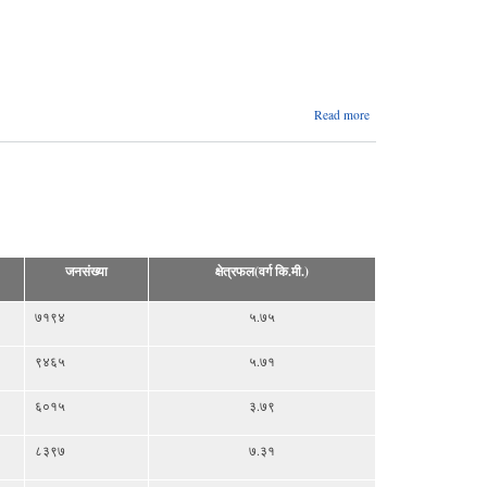
about आ.व
Read more
२०८०/८१
को कटहरी
गाउँपालिकाको
वार्षिक नीति
तथा
कार्यक्रम
जनसंख्या
क्षेत्रफल(वर्ग कि.मी.)
७१९४
५.७५
९४६५
५.७१
६०१५
३.७९
८३९७
७.३१