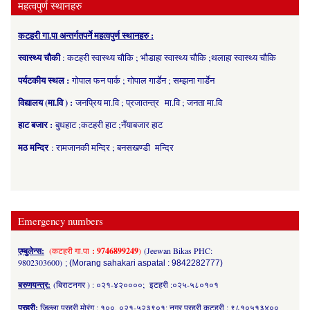
महत्वपुर्ण स्थानहरु
कटहरी गा.पा अन्तर्गतपर्ने महत्वपुर्ण स्थानहरु :
स्वास्थ्य चौकी
: कटहरी स्वास्थ्य चौकि ; भौडाहा स्वास्थ्य चौकि ;थलाहा स्वास्थ्य चौकि
पर्यटकीय स्थल :
गोपाल फन पार्क ; गोपाल गार्डेन ; सम्झना गार्डेन
विद्यालय (मा.वि ) :
जनप्रिय मा.वि ; प्रजातन्त्र मा.वि ; जनता मा.वि
हाट बजार :
बुधहाट ;कटहरी हाट ;नँयाबजार हाट
मठ मन्दिर
: रामजानकी मन्दिर ; बनसखण्डी मन्दिर
Emergency numbers
एम्बुलेन्स:
(कटहरी गा.पा
: 9746899249
)
(Jeewan Bikas PHC:
9802303600)
; (Morang sahakari aspatal : 9842282777)
बरुणयन्त्र:
(बिराटनगर ) : ०२१-४२००००; इटहरी :०२५-५८०१०१
प्रहरी:
जिल्ला प्रहरी मोरंग : १००, ०२१-५२३९०१; नगर प्रहरी कटहरी : ९८१०५१३४००