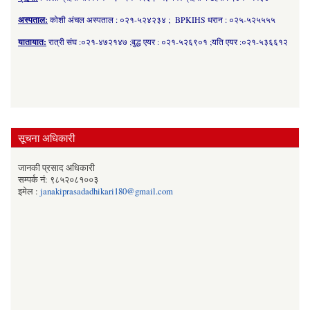
अस्पताल:
कोशी अंचल अस्पताल : ०२१-५२४२३४ ; BPKIHS धरान : ०२५-५२५५५५
यातायात:
रात्री संघ :०२१-४७२१४७ ;बुद्ध एयर : ०२१-५२६९०१ ;यति एयर :०२१-५३६६१२
सूचना अधिकारी
जानकी प्रसाद अधिकारी
सम्पर्क नं: ९८५२०८१००३
इमेल :
janakiprasadadhikari180@gmail.com