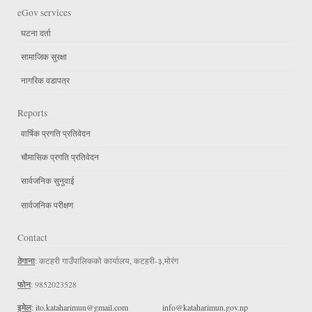
eGov services
घटना दर्ता
सामाजिक सुरक्षा
नागरिक वडापत्र
Reports
वार्षिक प्रगति प्रतिवेदन
चौमासिक प्रगति प्रतिवेदन
सार्वजनिक सुनुवाई
सार्वजनिक परीक्षण
Contact
ठेगाना
: कटहरी गाउँपालिकको कार्यालय, कटहरी-३,मोरंग
फोन
: 9852023528
इमेल
:
ito.kataharimun@gmail.com
info@kataharimun.gov.np