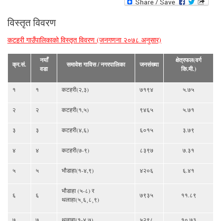
विस्तृत विवरण
कटहरी गाउँपालिकाको विस्तृत विवरण (जनगणना २०७८ अनुसार)
नयाँ
क्षेत्रफल(वर्ग
क्र.सं.
समावेश गाविस / नगरपालिका
जनसंख्या
वडा
कि.मी.)
१
१
कटहरी(२,३)
७१९४
५.७५
२
२
कटहरी(१,५)
९४६५
५.७१
३
३
कटहरी(४,६)
६०१५
३.७९
४
४
कटहरी(७-९)
८३९७
७.३१
५
५
भौडाहा(१-४,९)
४२०६
६.४१
भौडाहा (५-८) र
६
६
७९३५
११.८९
थलाहा(५¸६¸८¸९)
७
७
थलाहा(१-४,७)
५२९८
१०.७३