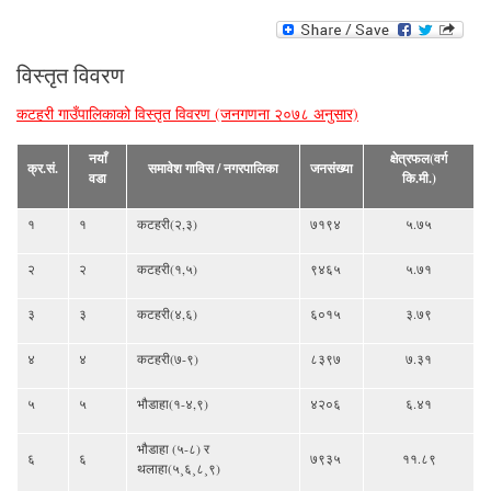
विस्तृत विवरण
कटहरी गाउँपालिकाको विस्तृत विवरण (जनगणना २०७८ अनुसार)
नयाँ
क्षेत्रफल(वर्ग
क्र.सं.
समावेश गाविस / नगरपालिका
जनसंख्या
वडा
कि.मी.)
१
१
कटहरी(२,३)
७१९४
५.७५
२
२
कटहरी(१,५)
९४६५
५.७१
३
३
कटहरी(४,६)
६०१५
३.७९
४
४
कटहरी(७-९)
८३९७
७.३१
५
५
भौडाहा(१-४,९)
४२०६
६.४१
भौडाहा (५-८) र
६
६
७९३५
११.८९
थलाहा(५¸६¸८¸९)