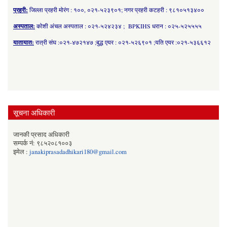
प्रहरी:
जिल्ला प्रहरी मोरंग : १००, ०२१-५२३९०१; नगर प्रहरी कटहरी : ९८१०५१३४००
अस्पताल:
कोशी अंचल अस्पताल : ०२१-५२४२३४ ; BPKIHS धरान : ०२५-५२५५५५
यातायात:
रात्री संघ :०२१-४७२१४७ ;बुद्ध एयर : ०२१-५२६९०१ ;यति एयर :०२१-५३६६१२
सूचना अधिकारी
जानकी प्रसाद अधिकारी
सम्पर्क नं: ९८५२०८१००३
इमेल :
janakiprasadadhikari180@gmail.com