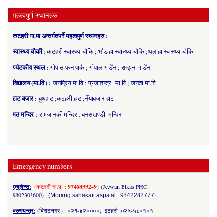
महत्वपुर्ण स्थानहरु
कटहरी गा.पा अन्तर्गतपर्ने महत्वपुर्ण स्थानहरु :
स्वास्थ्य चौकी
: कटहरी स्वास्थ्य चौकि ; भौडाहा स्वास्थ्य चौकि ;थलाहा स्वास्थ्य चौकि
पर्यटकीय स्थल :
गोपाल फन पार्क ; गोपाल गार्डेन ; सम्झना गार्डेन
विद्यालय (मा.वि ) :
जनप्रिय मा.वि ; प्रजातन्त्र मा.वि ; जनता मा.वि
हाट बजार :
बुधहाट ;कटहरी हाट ;नँयाबजार हाट
मठ मन्दिर
: रामजानकी मन्दिर ; बनसखण्डी मन्दिर
Emergency numbers
एम्बुलेन्स:
(कटहरी गा.पा
: 9746899249
)
(Jeewan Bikas PHC:
9802303600)
; (Morang sahakari aspatal : 9842282777)
बरुणयन्त्र:
(बिराटनगर ) : ०२१-४२००००; इटहरी :०२५-५८०१०१