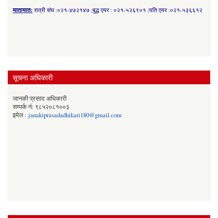
यातायात:
रात्री संघ :०२१-४७२१४७ ;बुद्ध एयर : ०२१-५२६९०१ ;यति एयर :०२१-५३६६१२
सूचना अधिकारी
जानकी प्रसाद अधिकारी
सम्पर्क नं: ९८५२०८१००३
इमेल :
janakiprasadadhikari180@gmail.com