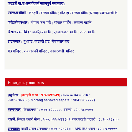
कटहरी गा.पा अन्तर्गतपर्ने महत्वपुर्ण स्थानहरु :
स्वास्थ्य चौकी
: कटहरी स्वास्थ्य चौकि ; भौडाहा स्वास्थ्य चौकि ;थलाहा स्वास्थ्य चौकि
पर्यटकीय स्थल :
गोपाल फन पार्क ; गोपाल गार्डेन ; सम्झना गार्डेन
विद्यालय (मा.वि ) :
जनप्रिय मा.वि ; प्रजातन्त्र मा.वि ; जनता मा.वि
हाट बजार :
बुधहाट ;कटहरी हाट ;नँयाबजार हाट
मठ मन्दिर
: रामजानकी मन्दिर ; बनसखण्डी मन्दिर
Emergency numbers
एम्बुलेन्स:
(कटहरी गा.पा
: 9746899249
)
(Jeewan Bikas PHC:
9802303600)
; (Morang sahakari aspatal : 9842282777)
बरुणयन्त्र:
(बिराटनगर ) : ०२१-४२००००; इटहरी :०२५-५८०१०१
प्रहरी:
जिल्ला प्रहरी मोरंग : १००, ०२१-५२३९०१; नगर प्रहरी कटहरी : ९८१०५१३४००
अस्पताल:
कोशी अंचल अस्पताल : ०२१-५२४२३४ ; BPKIHS धरान : ०२५-५२५५५५