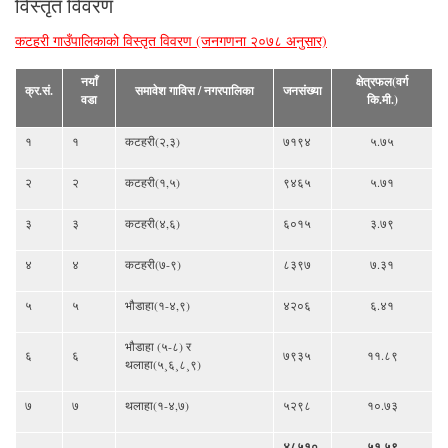
विस्तृत विवरण
कटहरी गाउँपालिकाको विस्तृत विवरण (जनगणना २०७८ अनुसार)
नयाँ
क्षेत्रफल(वर्ग
क्र.सं.
समावेश गाविस / नगरपालिका
जनसंख्या
वडा
कि.मी.)
१
१
कटहरी(२,३)
७१९४
५.७५
२
२
कटहरी(१,५)
९४६५
५.७१
३
३
कटहरी(४,६)
६०१५
३.७९
४
४
कटहरी(७-९)
८३९७
७.३१
५
५
भौडाहा(१-४,९)
४२०६
६.४१
भौडाहा (५-८) र
६
६
७९३५
११.८९
थलाहा(५¸६¸८¸९)
७
७
थलाहा(१-४,७)
५२९८
१०.७३
४८५१०
५१.५९