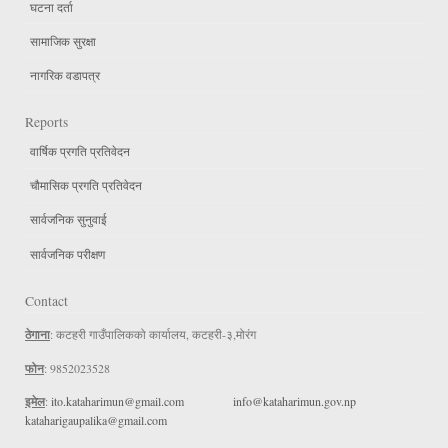
घटना दर्ता
सामाजिक सुरक्षा
नागरिक वडापत्र
Reports
वार्षिक प्रगति प्रतिवेदन
चौमासिक प्रगति प्रतिवेदन
सार्वजनिक सुनुवाई
सार्वजनिक परीक्षण
Contact
ठेगाना
: कटहरी गाउँपालिकको कार्यालय, कटहरी-३,मोरंग
फोन
: 9852023528
इमेल
:
ito.kataharimun@gmail.com
info@kataharimun.gov.np
kataharigaupalika@gmail.com