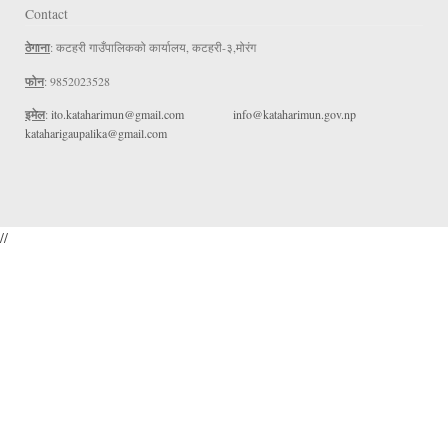
Contact
ठेगाना
: कटहरी गाउँपालिकको कार्यालय, कटहरी-३,मोरंग
फोन
: 9852023528
इमेल
:
ito.kataharimun@gmail.com
info@kataharimun.gov.np
kataharigaupalika@gmail.com
//