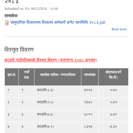
२०८३
Submitted on:
Fri, 06/12/2026 - 14:48
दस्तावेज:
सामुदायिक विधालयमा विधालय कर्मचारी छनैट कार्यविधि २०८३.pdf
a
Read more
सामु
विधा
वि
विस्तृत विवरण
कर्
कार
कटहरी गाउँपालिकाको विस्तृत विवरण (जनगणना २०७८ अनुसार)
नयाँ
क्षेत्रफल(वर्ग
क्र.सं.
समावेश गाविस / नगरपालिका
जनसंख्या
वडा
कि.मी.)
१
१
कटहरी(२,३)
७१९४
५.७५
२
२
कटहरी(१,५)
९४६५
५.७१
३
३
कटहरी(४,६)
६०१५
३.७९
४
४
कटहरी(७-९)
८३९७
७.३१