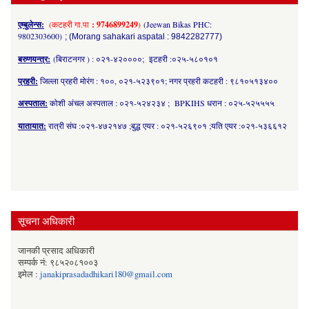
एम्बुलेन्स:
(कटहरी गा.पा
: 9746899249
)
(Jeewan Bikas PHC:
9802303600)
; (Morang sahakari aspatal : 9842282777)
बरुणयन्त्र:
(बिराटनगर ) : ०२१-४२००००; इटहरी :०२५-५८०१०१
प्रहरी:
जिल्ला प्रहरी मोरंग : १००, ०२१-५२३९०१; नगर प्रहरी कटहरी : ९८१०५१३४००
अस्पताल:
कोशी अंचल अस्पताल : ०२१-५२४२३४ ; BPKIHS धरान : ०२५-५२५५५५
यातायात:
रात्री संघ :०२१-४७२१४७ ;बुद्ध एयर : ०२१-५२६९०१ ;यति एयर :०२१-५३६६१२
सूचना अधिकारी
जानकी प्रसाद अधिकारी
सम्पर्क नं: ९८५२०८१००३
इमेल :
janakiprasadadhikari180@gmail.com