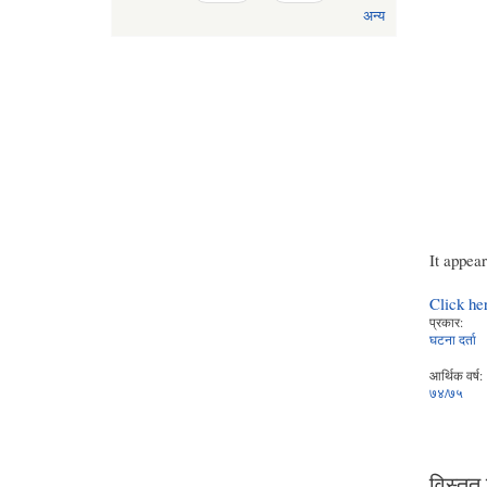
अन्य
It appea
Click he
प्रकार:
घटना दर्ता
आर्थिक वर्ष:
७४/७५
विस्तृत