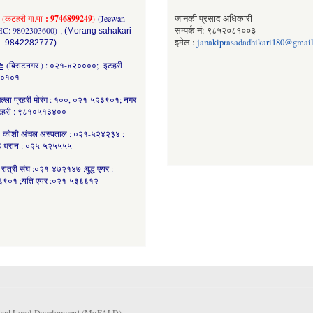
(कटहरी गा.पा
: 9746899249
)
(Jeewan
जानकी प्रसाद अधिकारी
HC: 9802303600)
सम्पर्क नं: ९८५२०८१००३
; (Morang sahakari
इमेल :
janakiprasadadhikari180@gmai
 : 9842282777)
र:
(बिराटनगर ) : ०२१-४२००००; इटहरी
८०१०१
ल्ला प्रहरी मोरंग : १००, ०२१-५२३९०१; नगर
कटहरी : ९८१०५१३४००
:
कोशी अंचल अस्पताल : ०२१-५२४२३४ ;
 धरान : ०२५-५२५५५५
रात्री संघ :०२१-४७२१४७ ;बुद्ध एयर :
९०१ ;यति एयर :०२१-५३६६१२
rs and Local Development (MoFALD).