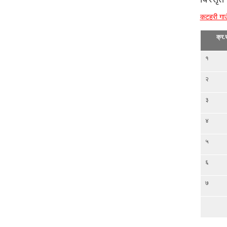
कटहरी गाउ
क्र.स
१
२
३
४
५
६
७