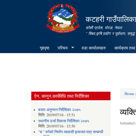
कटहरी गाउँपालिका,
कोशी प्रदेश, मोरङ, नेपाल
" शिक्षा,कृषि,उद्योग र पूर्वाधार; स
गृहपृष्ठ
परिचय
वडा कार्यालयहरु
कार्यक्रम तथा
Home
»
ऐन, कानुन,कार्यविधि तथा निर्देशिका
You ar
व्यक्
बजार अनुगमन निर्देशिका २०७५
मिति:
2019/07/16 - 15:51
स्थानीय उर्जा विकास निर्देशिका २०७५
Submitted 
मिति:
2019/07/16 - 15:50
"घ " वर्गको निर्माण व्यावासी इजाजत पत्र सम्बन्धी