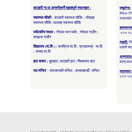
कटहरी गा.पा अन्तर्गतपर्ने महत्वपुर्ण स्थानहरु :
एम्बुलेन्स:
Bikas P
स्वास्थ्य चौकी
: कटहरी स्वास्थ्य चौकि ; भौडाहा
aspatal
स्वास्थ्य चौकि ;थलाहा स्वास्थ्य चौकि
बरुणयन्त्
पर्यटकीय स्थल :
गोपाल फन पार्क ; गोपाल गार्डेन ;
:०२५-५
सम्झना गार्डेन
प्रहरी:
जि
विद्यालय (मा.वि ) :
जनप्रिय मा.वि ; प्रजातन्त्र मा.वि
प्रहरी 
; जनता मा.वि
अस्पताल
हाट बजार :
बुधहाट ;कटहरी हाट ;नँयाबजार हाट
BPKIHS
मठ मन्दिर
: रामजानकी मन्दिर ; बनसखण्डी मन्दिर
यातायात:
०२१-५२६
Copyright © 2026 . All Rights Reserved. Ministry of Federal Affai