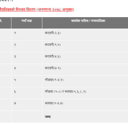
ँपालिकाको विस्तृत विवरण (जनगणना २०७८ अनुसार)
ं.
नयाँ वडा
समावेश गाविस / नगरपालिका
१
कटहरी(२,३)
२
कटहरी(१,५)
३
कटहरी(४,६)
४
कटहरी(७-९)
५
भौडाहा(१-४,९)
६
भौडाहा (५-८) र थलाहा(५¸६¸८¸९)
७
थलाहा(१-४,७)
जम्मा