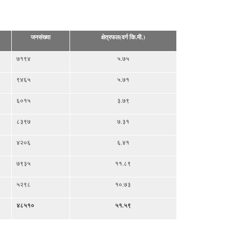
जनसंख्या
क्षेत्रफल(वर्ग कि.मी.)
७१९४
५.७५
९४६५
५.७१
६०१५
३.७९
८३९७
७.३१
४२०६
६.४१
७९३५
११.८९
५२९८
१०.७३
४८५१०
५१.५९