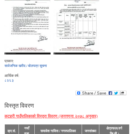
प्रकार:
सार्वजनिक खरीद / बोलपत्र सूचना
आर्थिक वर्ष:
८२/८३
विस्तृत विवरण
कटहरी गाउँपालिकाको विस्तृत विवरण (जनगणना २०७८ अनुसार)
नयाँ
क्षेत्रफल(वर्ग
क्र.सं.
समावेश गाविस / नगरपालिका
जनसंख्या
वडा
कि.मी.)