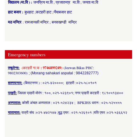
विद्यालय (मा.वि ) :
जनप्रिय मा.वि ; प्रजातन्त्र मा.वि ; जनता मा.वि
हाट बजार :
बुधहाट ;कटहरी हाट ;नँयाबजार हाट
मठ मन्दिर
: रामजानकी मन्दिर ; बनसखण्डी मन्दिर
Emergency numbers
एम्बुलेन्स:
(कटहरी गा.पा
: 9746899249
)
(Jeewan Bikas PHC:
9802303600)
; (Morang sahakari aspatal : 9842282777)
बरुणयन्त्र:
(बिराटनगर ) : ०२१-४२००००; इटहरी :०२५-५८०१०१
प्रहरी:
जिल्ला प्रहरी मोरंग : १००, ०२१-५२३९०१; नगर प्रहरी कटहरी : ९८१०५१३४००
अस्पताल:
कोशी अंचल अस्पताल : ०२१-५२४२३४ ; BPKIHS धरान : ०२५-५२५५५५
यातायात:
रात्री संघ :०२१-४७२१४७ ;बुद्ध एयर : ०२१-५२६९०१ ;यति एयर :०२१-५३६६१२