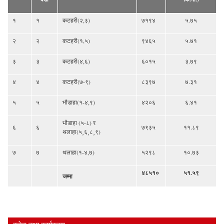
१
१
कटहरी(२,३)
७१९४
५.७५
२
२
कटहरी(१,५)
९४६५
५.७१
३
३
कटहरी(४,६)
६०१५
३.७९
४
४
कटहरी(७-९)
८३९७
७.३१
५
५
भौडाहा(१-४,९)
४२०६
६.४१
भौडाहा (५-८) र
६
६
७९३५
११.८९
थलाहा(५¸६¸८¸९)
७
७
थलाहा(१-४,७)
५२९८
१०.७३
४८५१०
५१.५९
जम्मा