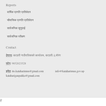
Reports
वार्षिक प्रगति प्रतिवेदन
चौमासिक प्रगति प्रतिवेदन
सार्वजनिक सुनुवाई
सार्वजनिक परीक्षण
Contact
ठेगाना
: कटहरी गाउँपालिकको कार्यालय, कटहरी-३,मोरंग
फोन
: 9852023528
इमेल
:
ito.kataharimun@gmail.com
info@kataharimun.gov.np
kataharigaupalika@gmail.com
//