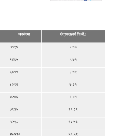
जनसंख्या
क्षेत्रफल(वर्ग कि.मी.)
७१९४
५.७५
९४६५
५.७१
६०१५
३.७९
८३९७
७.३१
४२०६
६.४१
७९३५
११.८९
५२९८
१०.७३
४८५१०
५१.५९