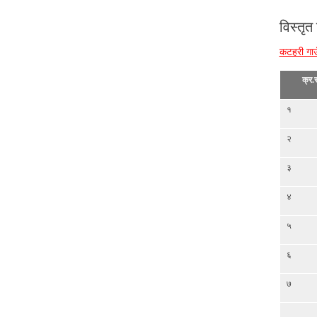
विस्तृत
कटहरी गाउ
क्र.स
१
२
३
४
५
६
७