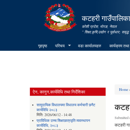
कटहरी गाउँपालिका,
कोशी प्रदेश, मोरङ, नेपाल
" शिक्षा,कृषि,उद्योग र पूर्वाधार; स
गृहपृष्ठ
परिचय
वडा कार्यालयहरु
कार्यक्रम तथा
Home
»
ऐन, कानुन,कार्यविधि तथा निर्देशिका
You ar
कटहर
सामुदायिक विधालयमा विधालय कर्मचारी छनैट
कार्यविधि २०८३
मिति:
2026/06/12 - 14:48
Submitted 
प्राविधिक उच्च शिक्षाछात्रवृति व्यवस्थापन
कटहरी गा.
कार्यविधि, २०८३