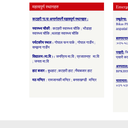
महत्वपुर्ण स्थानहरु
Emerg
कटहरी गा.पा अन्तर्गतपर्ने महत्वपुर्ण स्थानहरु :
एम्बुलेन्स:
Bikas P
स्वास्थ्य चौकी
: कटहरी स्वास्थ्य चौकि ; भौडाहा
aspatal
स्वास्थ्य चौकि ;थलाहा स्वास्थ्य चौकि
बरुणयन्त्
पर्यटकीय स्थल :
गोपाल फन पार्क ; गोपाल गार्डेन ;
:०२५-५
सम्झना गार्डेन
प्रहरी:
जि
विद्यालय (मा.वि ) :
जनप्रिय मा.वि ; प्रजातन्त्र मा.वि
प्रहरी 
; जनता मा.वि
अस्पताल
हाट बजार :
बुधहाट ;कटहरी हाट ;नँयाबजार हाट
BPKIHS
मठ मन्दिर
: रामजानकी मन्दिर ; बनसखण्डी मन्दिर
यातायात:
०२१-५२६