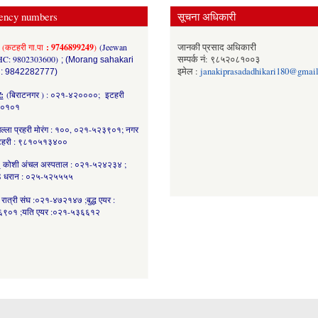
ency numbers
सूचना अधिकारी
(कटहरी गा.पा
: 9746899249
)
(Jeewan
जानकी प्रसाद अधिकारी
HC: 9802303600)
सम्पर्क नं: ९८५२०८१००३
; (Morang sahakari
इमेल :
janakiprasadadhikari180@gmai
 : 9842282777)
र:
(बिराटनगर ) : ०२१-४२००००; इटहरी
८०१०१
ल्ला प्रहरी मोरंग : १००, ०२१-५२३९०१; नगर
कटहरी : ९८१०५१३४००
:
कोशी अंचल अस्पताल : ०२१-५२४२३४ ;
 धरान : ०२५-५२५५५५
रात्री संघ :०२१-४७२१४७ ;बुद्ध एयर :
९०१ ;यति एयर :०२१-५३६६१२