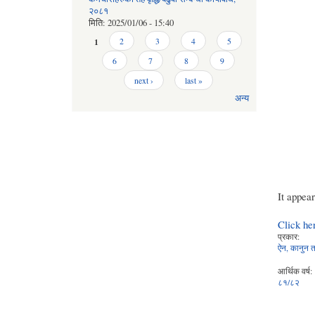
२०८१
मिति:
2025/01/06 - 15:40
Pages
1
2
3
4
5
6
7
8
9
next ›
last »
अन्य
It appea
Click he
प्रकार:
ऐन, कानुन तथ
आर्थिक वर्ष:
८१/८२