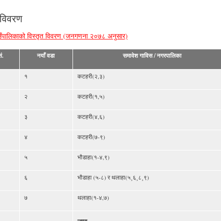
 विवरण
ँपालिकाको विस्तृत विवरण (जनगणना २०७८ अनुसार)
ं.
नयाँ वडा
समावेश गाविस / नगरपालिका
१
कटहरी(२,३)
२
कटहरी(१,५)
३
कटहरी(४,६)
४
कटहरी(७-९)
५
भौडाहा(१-४,९)
६
भौडाहा (५-८) र थलाहा(५¸६¸८¸९)
७
थलाहा(१-४,७)