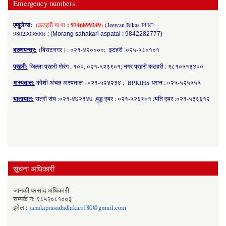
Emergency numbers
एम्बुलेन्स:
(कटहरी गा.पा
: 9746899249
)
(Jeewan Bikas PHC:
9802303600)
; (Morang sahakari aspatal : 9842282777)
बरुणयन्त्र:
(बिराटनगर ) : ०२१-४२००००; इटहरी :०२५-५८०१०१
प्रहरी:
जिल्ला प्रहरी मोरंग : १००, ०२१-५२३९०१; नगर प्रहरी कटहरी : ९८१०५१३४००
अस्पताल:
कोशी अंचल अस्पताल : ०२१-५२४२३४ ; BPKIHS धरान : ०२५-५२५५५५
यातायात:
रात्री संघ :०२१-४७२१४७ ;बुद्ध एयर : ०२१-५२६९०१ ;यति एयर :०२१-५३६६१२
सूचना अधिकारी
जानकी प्रसाद अधिकारी
सम्पर्क नं: ९८५२०८१००३
इमेल :
janakiprasadadhikari180@gmail.com