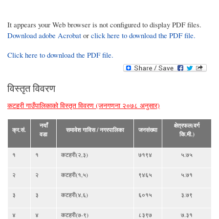
It appears your Web browser is not configured to display PDF files.
Download adobe Acrobat
or
click here to download the PDF file.
Click here to download the PDF file.
विस्तृत विवरण
कटहरी गाउँपालिकाको विस्तृत विवरण (जनगणना २०७८ अनुसार)
नयाँ
क्षेत्रफल(वर्ग
क्र.सं.
समावेश गाविस / नगरपालिका
जनसंख्या
वडा
कि.मी.)
१
१
कटहरी(२,३)
७१९४
५.७५
२
२
कटहरी(१,५)
९४६५
५.७१
३
३
कटहरी(४,६)
६०१५
३.७९
४
४
कटहरी(७-९)
८३९७
७.३१