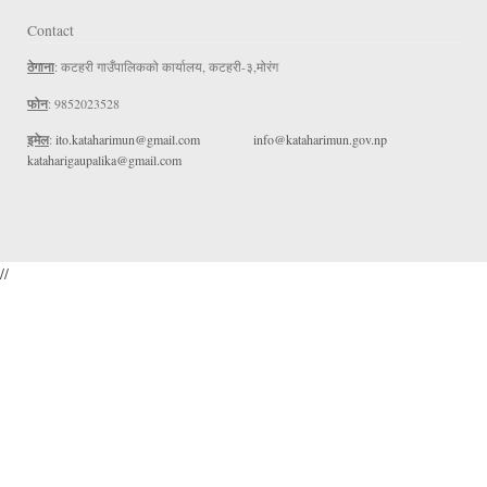
Contact
ठेगाना
: कटहरी गाउँपालिकको कार्यालय, कटहरी-३,मोरंग
फोन
: 9852023528
इमेल
:
ito.kataharimun@gmail.com
info@kataharimun.gov.np
kataharigaupalika@gmail.com
//