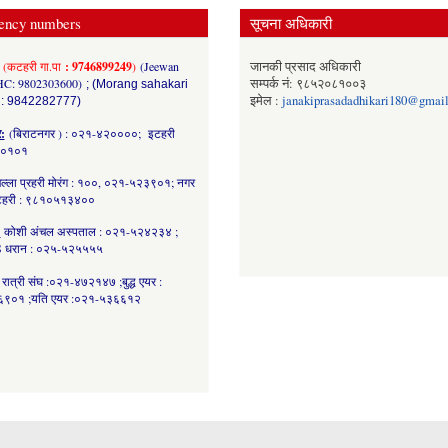
ency numbers
सूचना अधिकारी
(कटहरी गा.पा
: 9746899249
)
(Jeewan
जानकी प्रसाद अधिकारी
HC: 9802303600)
सम्पर्क नं: ९८५२०८१००३
; (Morang sahakari
इमेल :
janakiprasadadhikari180@gmai
 : 9842282777)
र:
(बिराटनगर ) : ०२१-४२००००; इटहरी
८०१०१
ल्ला प्रहरी मोरंग : १००, ०२१-५२३९०१; नगर
कटहरी : ९८१०५१३४००
:
कोशी अंचल अस्पताल : ०२१-५२४२३४ ;
 धरान : ०२५-५२५५५५
रात्री संघ :०२१-४७२१४७ ;बुद्ध एयर :
९०१ ;यति एयर :०२१-५३६६१२