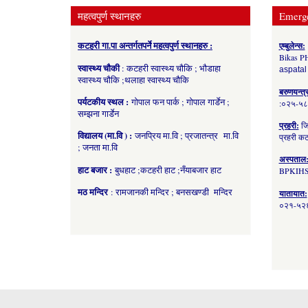
महत्वपुर्ण स्थानहरु
Emerg
कटहरी गा.पा अन्तर्गतपर्ने महत्वपुर्ण स्थानहरु :
एम्बुलेन्स:
Bikas P
स्वास्थ्य चौकी
: कटहरी स्वास्थ्य चौकि ; भौडाहा
aspatal
स्वास्थ्य चौकि ;थलाहा स्वास्थ्य चौकि
बरुणयन्त्
पर्यटकीय स्थल :
गोपाल फन पार्क ; गोपाल गार्डेन ;
:०२५-५
सम्झना गार्डेन
प्रहरी:
जि
विद्यालय (मा.वि ) :
जनप्रिय मा.वि ; प्रजातन्त्र मा.वि
प्रहरी 
; जनता मा.वि
अस्पताल
हाट बजार :
बुधहाट ;कटहरी हाट ;नँयाबजार हाट
BPKIHS
मठ मन्दिर
: रामजानकी मन्दिर ; बनसखण्डी मन्दिर
यातायात:
०२१-५२६