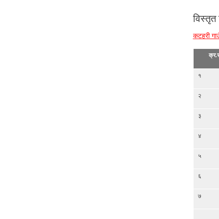
विस्तृत
कटहरी गाउ
क्र.स
१
२
३
४
५
६
७