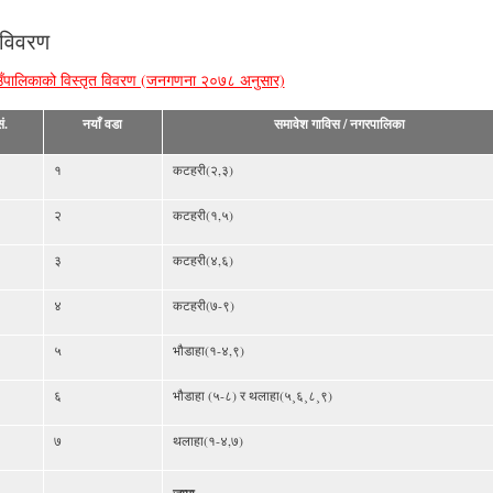
 विवरण
ँपालिकाको विस्तृत विवरण (जनगणना २०७८ अनुसार)
ं.
नयाँ वडा
समावेश गाविस / नगरपालिका
१
कटहरी(२,३)
२
कटहरी(१,५)
३
कटहरी(४,६)
४
कटहरी(७-९)
५
भौडाहा(१-४,९)
६
भौडाहा (५-८) र थलाहा(५¸६¸८¸९)
७
थलाहा(१-४,७)