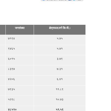
जनसंख्या
क्षेत्रफल(वर्ग कि.मी.)
७१९४
५.७५
९४६५
५.७१
६०१५
३.७९
८३९७
७.३१
४२०६
६.४१
७९३५
११.८९
५२९८
१०.७३
४८५१०
५१.५९