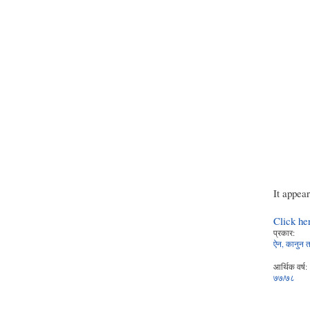
It appea
Click he
प्रकार:
ऐन, कानुन तथ
आर्थिक वर्ष:
७७/७८