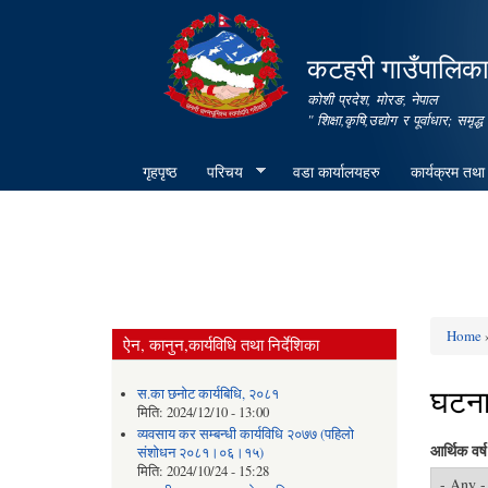
कटहरी गाउँपालिका,
कोशी प्रदेश, मोरङ, नेपाल
" शिक्षा,कृषि,उद्योग र पूर्वाधार; स
गृहपृष्ठ
परिचय
वडा कार्यालयहरु
कार्यक्रम तथा
Home
ऐन, कानुन,कार्यविधि तथा निर्देशिका
You ar
घटना 
स.का छनोट कार्यबिधि, २०८१
मिति:
2024/12/10 - 13:00
व्यवसाय कर सम्बन्धी कार्यविधि २०७७ (पहिलो
आर्थिक वर्ष
संशोधन २०८१।०६।१५)
मिति:
2024/10/24 - 15:28