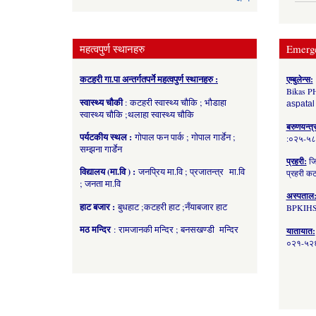
महत्वपुर्ण स्थानहरु
Emerg
कटहरी गा.पा अन्तर्गतपर्ने महत्वपुर्ण स्थानहरु :
एम्बुलेन्स:
Bikas P
स्वास्थ्य चौकी
: कटहरी स्वास्थ्य चौकि ; भौडाहा
aspatal
स्वास्थ्य चौकि ;थलाहा स्वास्थ्य चौकि
बरुणयन्त्
पर्यटकीय स्थल :
गोपाल फन पार्क ; गोपाल गार्डेन ;
:०२५-५
सम्झना गार्डेन
प्रहरी:
जि
विद्यालय (मा.वि ) :
जनप्रिय मा.वि ; प्रजातन्त्र मा.वि
प्रहरी 
; जनता मा.वि
अस्पताल
हाट बजार :
बुधहाट ;कटहरी हाट ;नँयाबजार हाट
BPKIHS
मठ मन्दिर
: रामजानकी मन्दिर ; बनसखण्डी मन्दिर
यातायात:
०२१-५२६