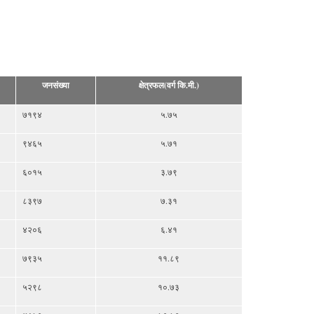
जनसंख्या
क्षेत्रफल(वर्ग कि.मी.)
७१९४
५.७५
९४६५
५.७१
६०१५
३.७९
८३९७
७.३१
४२०६
६.४१
७९३५
११.८९
५२९८
१०.७३