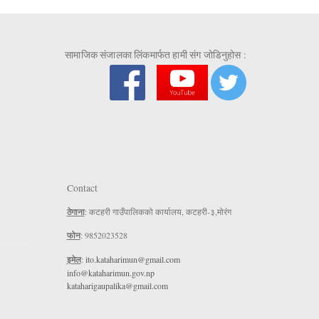
सामाजिक संजालका लिंकमार्फत हामी संग जोडिनुहोस :
Contact
ठेगाना
: कटहरी गाउँपालिकको कार्यालय, कटहरी-३,मोरंग
फोन
: 9852023528
इमेल
:
ito.kataharimun@gmail.com
info@kataharimun.gov.np
kataharigaupalika@gmail.com