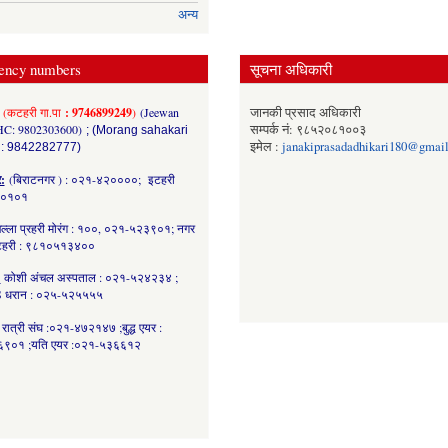
अन्य
ency numbers
सूचना अधिकारी
(कटहरी गा.पा
: 9746899249
)
(Jeewan
जानकी प्रसाद अधिकारी
HC: 9802303600)
सम्पर्क नं: ९८५२०८१००३
; (Morang sahakari
इमेल :
janakiprasadadhikari180@gmai
 : 9842282777)
र:
(बिराटनगर ) : ०२१-४२००००; इटहरी
८०१०१
ल्ला प्रहरी मोरंग : १००, ०२१-५२३९०१; नगर
कटहरी : ९८१०५१३४००
:
कोशी अंचल अस्पताल : ०२१-५२४२३४ ;
 धरान : ०२५-५२५५५५
रात्री संघ :०२१-४७२१४७ ;बुद्ध एयर :
९०१ ;यति एयर :०२१-५३६६१२