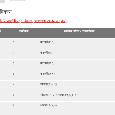
 विवरण
ँपालिकाको विस्तृत विवरण (जनगणना २०७८ अनुसार)
ं.
नयाँ वडा
समावेश गाविस / नगरपालिका
१
कटहरी(२,३)
२
कटहरी(१,५)
३
कटहरी(४,६)
४
कटहरी(७-९)
५
भौडाहा(१-४,९)
६
भौडाहा (५-८) र थलाहा(५¸६¸८¸९)
७
थलाहा(१-४,७)