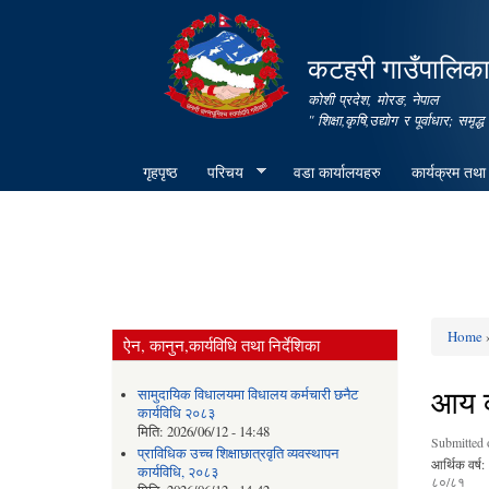
कटहरी गाउँपालिका,
कोशी प्रदेश, मोरङ, नेपाल
" शिक्षा,कृषि,उद्योग र पूर्वाधार; स
गृहपृष्ठ
परिचय
वडा कार्यालयहरु
कार्यक्रम तथा
Home
»
ऐन, कानुन,कार्यविधि तथा निर्देशिका
You ar
आय व
सामुदायिक विधालयमा विधालय कर्मचारी छनैट
कार्यविधि २०८३
मिति:
2026/06/12 - 14:48
Submitted 
प्राविधिक उच्च शिक्षाछात्रवृति व्यवस्थापन
आर्थिक वर्ष:
कार्यविधि, २०८३
८०/८१