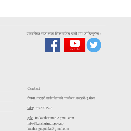
सामाजिक संजालका लिंकमार्फत हामी संग जोडिनुहोस :
Contact
ठेगाना
: कटहरी गाउँपालिकको कार्यालय, कटहरी-३,मोरंग
फोन
: 9852023528
इमेल
:
ito.kataharimun@gmail.com
info@kataharimun.gov.np
kataharigaupalika@gmail.com