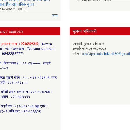
्रकाशित सार्वजनिक सूचना ।
2026/06/26 - 09:13
अन्य
ency numbers
सूचना अधिकारी
(कटहरी गा.पा
: 9746899249
)
(Jeewan
जानकी प्रसाद अधिकारी
HC: 9802303600)
सम्पर्क नं: ९८५२०८१००३
; (Morang sahakari
इमेल :
janakiprasadadhikari180@gmai
 : 9842282777)
र:
(बिराटनगर ) : ०२१-४२००००; इटहरी
८०१०१
ल्ला प्रहरी मोरंग : १००, ०२१-५२३९०१; नगर
कटहरी : ९८१०५१३४००
:
कोशी अंचल अस्पताल : ०२१-५२४२३४ ;
 धरान : ०२५-५२५५५५
रात्री संघ :०२१-४७२१४७ ;बुद्ध एयर :
९०१ ;यति एयर :०२१-५३६६१२