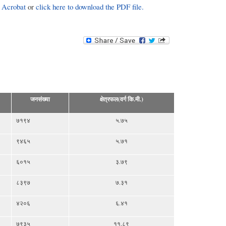
 Acrobat
or
click here to download the PDF file.
जनसंख्या
क्षेत्रफल(वर्ग कि.मी.)
७१९४
५.७५
९४६५
५.७१
६०१५
३.७९
८३९७
७.३१
४२०६
६.४१
७९३५
११.८९