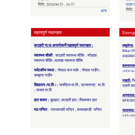
मिति:
2024/06/25 - 16:57
पटक प
मिति:
अन्य
महत्वपुर्ण स्थानहरु
Emerg
कटहरी गा.पा अन्तर्गतपर्ने महत्वपुर्ण स्थानहरु :
एम्बुलेन्स:
Bikas P
स्वास्थ्य चौकी
: कटहरी स्वास्थ्य चौकि ; भौडाहा
aspatal
स्वास्थ्य चौकि ;थलाहा स्वास्थ्य चौकि
बरुणयन्त्
पर्यटकीय स्थल :
गोपाल फन पार्क ; गोपाल गार्डेन ;
:०२५-५
सम्झना गार्डेन
प्रहरी:
जि
विद्यालय (मा.वि ) :
जनप्रिय मा.वि ; प्रजातन्त्र मा.वि
प्रहरी 
; जनता मा.वि
अस्पताल
हाट बजार :
बुधहाट ;कटहरी हाट ;नँयाबजार हाट
BPKIHS
मठ मन्दिर
: रामजानकी मन्दिर ; बनसखण्डी मन्दिर
यातायात:
०२१-५२६