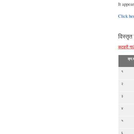
It appea
Click he
विस्तृत
कटहरी गाउ
क्र.स
१
२
३
४
५
६