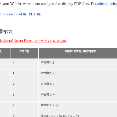
rs your Web browser is not configured to display PDF files.
Download adobe
re to download the PDF file.
 विवरण
ँपालिकाको विस्तृत विवरण (जनगणना २०७८ अनुसार)
ं.
नयाँ वडा
समावेश गाविस / नगरपालिका
१
कटहरी(२,३)
२
कटहरी(१,५)
३
कटहरी(४,६)
४
कटहरी(७-९)
५
भौडाहा(१-४,९)
६
भौडाहा (५-८) र थलाहा(५¸६¸८¸९)