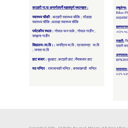
कटहरी गा.पा अन्तर्गतपर्ने महत्वपुर्ण स्थानहरु :
एम्बुलेन्स:
Bikas P
स्वास्थ्य चौकी
: कटहरी स्वास्थ्य चौकि ; भौडाहा
aspatal
स्वास्थ्य चौकि ;थलाहा स्वास्थ्य चौकि
बरुणयन्त्
पर्यटकीय स्थल :
गोपाल फन पार्क ; गोपाल गार्डेन ;
:०२५-५
सम्झना गार्डेन
प्रहरी:
जि
विद्यालय (मा.वि ) :
जनप्रिय मा.वि ; प्रजातन्त्र मा.वि
प्रहरी 
; जनता मा.वि
अस्पताल
हाट बजार :
बुधहाट ;कटहरी हाट ;नँयाबजार हाट
BPKIHS
मठ मन्दिर
: रामजानकी मन्दिर ; बनसखण्डी मन्दिर
यातायात:
०२१-५२६
Copyright © 2026 . All Rights Reserved. Ministry of Federal Affai