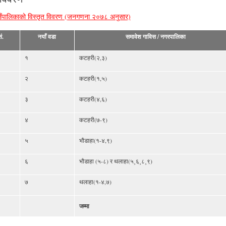
ँपालिकाको विस्तृत विवरण (जनगणना २०७८ अनुसार)
ं.
नयाँ वडा
समावेश गाविस / नगरपालिका
१
कटहरी(२,३)
२
कटहरी(१,५)
३
कटहरी(४,६)
४
कटहरी(७-९)
५
भौडाहा(१-४,९)
६
भौडाहा (५-८) र थलाहा(५¸६¸८¸९)
७
थलाहा(१-४,७)
जम्मा