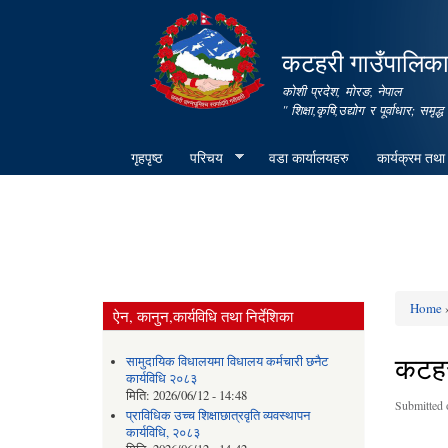
कटहरी गाउँपालिका,
कोशी प्रदेश, मोरङ, नेपाल
" शिक्षा,कृषि,उद्योग र पूर्वाधार; स
गृहपृष्ठ
परिचय
वडा कार्यालयहरु
कार्यक्रम तथा
Home
»
ऐन, कानुन,कार्यविधि तथा निर्देशिका
You ar
कटहर
सामुदायिक विधालयमा विधालय कर्मचारी छनैट
कार्यविधि २०८३
मिति:
2026/06/12 - 14:48
Submitted 
प्राविधिक उच्च शिक्षाछात्रवृति व्यवस्थापन
कार्यविधि, २०८३