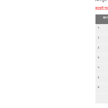
कटहरी गाउ
क्र.स
१
२
३
४
५
६
७