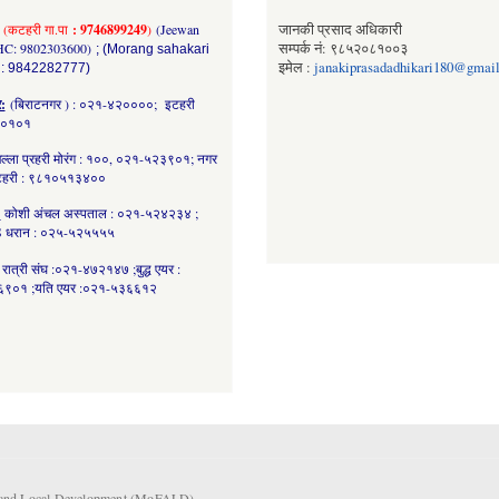
(कटहरी गा.पा
: 9746899249
)
(Jeewan
जानकी प्रसाद अधिकारी
HC: 9802303600)
सम्पर्क नं: ९८५२०८१००३
; (Morang sahakari
इमेल :
janakiprasadadhikari180@gmai
 : 9842282777)
र:
(बिराटनगर ) : ०२१-४२००००; इटहरी
८०१०१
ल्ला प्रहरी मोरंग : १००, ०२१-५२३९०१; नगर
कटहरी : ९८१०५१३४००
:
कोशी अंचल अस्पताल : ०२१-५२४२३४ ;
 धरान : ०२५-५२५५५५
रात्री संघ :०२१-४७२१४७ ;बुद्ध एयर :
९०१ ;यति एयर :०२१-५३६६१२
rs and Local Development (MoFALD).