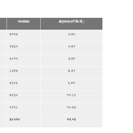
जनसंख्या
क्षेत्रफल(वर्ग कि.मी.)
७१९४
५.७५
९४६५
५.७१
६०१५
३.७९
८३९७
७.३१
४२०६
६.४१
७९३५
११.८९
५२९८
१०.७३
४८५१०
५१.५९