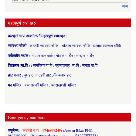
अन्य
महत्वपुर्ण स्थानहरु
कटहरी गा.पा अन्तर्गतपर्ने महत्वपुर्ण स्थानहरु :
स्वास्थ्य चौकी
: कटहरी स्वास्थ्य चौकि ; भौडाहा स्वास्थ्य चौकि ;थलाहा स्वास्थ्य चौकि
पर्यटकीय स्थल :
गोपाल फन पार्क ; गोपाल गार्डेन ; सम्झना गार्डेन
विद्यालय (मा.वि ) :
जनप्रिय मा.वि ; प्रजातन्त्र मा.वि ; जनता मा.वि
हाट बजार :
बुधहाट ;कटहरी हाट ;नँयाबजार हाट
मठ मन्दिर
: रामजानकी मन्दिर ; बनसखण्डी मन्दिर
Emergency numbers
एम्बुलेन्स:
(कटहरी गा.पा
: 9746899249
)
(Jeewan Bikas PHC:
9802303600)
; (Morang sahakari aspatal : 9842282777)