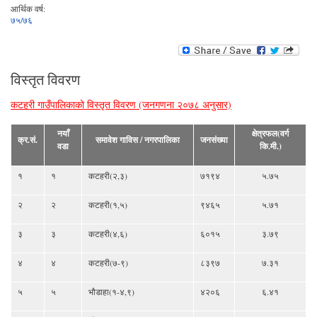
आर्थिक वर्ष:
७५/७६
विस्तृत विवरण
कटहरी गाउँपालिकाको विस्तृत विवरण (जनगणना २०७८ अनुसार)
नयाँ
क्षेत्रफल(वर्ग
क्र.सं.
समावेश गाविस / नगरपालिका
जनसंख्या
वडा
कि.मी.)
१
१
कटहरी(२,३)
७१९४
५.७५
२
२
कटहरी(१,५)
९४६५
५.७१
३
३
कटहरी(४,६)
६०१५
३.७९
४
४
कटहरी(७-९)
८३९७
७.३१
५
५
भौडाहा(१-४,९)
४२०६
६.४१