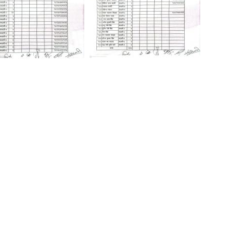
समाचार
 विवरण
ँपालिकाको विस्तृत विवरण (जनगणना २०७८ अनुसार)
ं.
नयाँ वडा
समावेश गाविस / नगरपालिका
१
कटहरी(२,३)