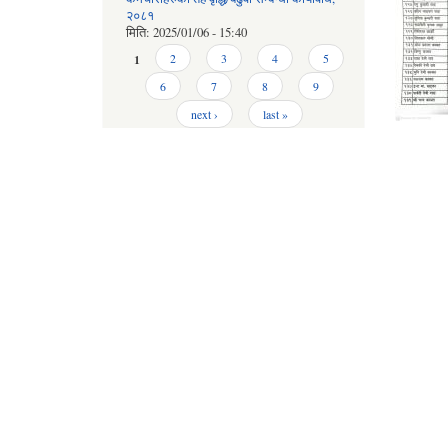
२०८१
मिति:
2025/01/06 - 15:40
Pages
1
2
3
4
5
6
7
8
9
next ›
last »
अन्य
प्रकार:
सूचना तथा 
आर्थिक वर्ष:
८२/८३
विस्तृत
कटहरी गाउ
क्र.स
१