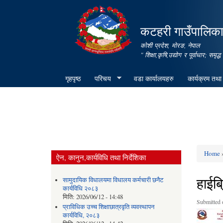
कटहरी गाउँपालिका,
कोशी प्रदेश, मोरङ, नेपाल
" शिक्षा,कृषि,उद्योग र पूर्वाधार; स
गृहपृष्ठ
परिचय
वडा कार्यालयहरु
कार्यक्रम तथा
Home
»
ऐन, कानुन,कार्यविधि तथा निर्देशिका
You ar
हाईब
सामुदायिक विधालयमा विधालय कर्मचारी छनैट
कार्यविधि २०८३
मिति:
2026/06/12 - 14:48
Submitted 
प्राविधिक उच्च शिक्षाछात्रवृति व्यवस्थापन
कार्यविधि, २०८३