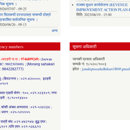
जनिक सूचना ।
राजश्व सुधार कार्ययोजना (REVENUE
2026/07/07 - 09:25
IMPROVEMENT ACTION PLAN-R
र सिलबन्दी दरभाउपत्र सम्बन्धी दोश्रो
मिति:
2023/06/19 - 15:00
्रकाशित सार्वजनिक सूचना ।
2026/06/26 - 09:13
अन्य
ency numbers
सूचना अधिकारी
(कटहरी गा.पा
: 9746899249
)
(Jeewan
जानकी प्रसाद अधिकारी
HC: 9802303600)
सम्पर्क नं: ९८५२०८१००३
; (Morang sahakari
इमेल :
janakiprasadadhikari180@gmai
 : 9842282777)
र:
(बिराटनगर ) : ०२१-४२००००; इटहरी
८०१०१
ल्ला प्रहरी मोरंग : १००, ०२१-५२३९०१; नगर
कटहरी : ९८१०५१३४००
:
कोशी अंचल अस्पताल : ०२१-५२४२३४ ;
 धरान : ०२५-५२५५५५
रात्री संघ :०२१-४७२१४७ ;बुद्ध एयर :
९०१ ;यति एयर :०२१-५३६६१२