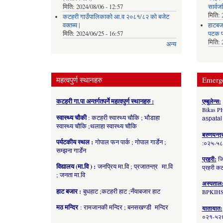
मिति:
2024/08/06 - 12:57
सार्व
मिति:
कटहरी गाउँपालिकाको आ.व २०८१/८२ को बजेट
वक्तब्य |
हाटबजा
मिति:
2024/06/25 - 16:57
पटक प
मिति:
अन्य
महत्वपुर्ण स्थानहरु
Emerg
कटहरी गा.पा अन्तर्गतपर्ने महत्वपुर्ण स्थानहरु :
एम्बुलेन्स:
Bikas P
स्वास्थ्य चौकी
: कटहरी स्वास्थ्य चौकि ; भौडाहा
aspatal
स्वास्थ्य चौकि ;थलाहा स्वास्थ्य चौकि
बरुणयन्त्
पर्यटकीय स्थल :
गोपाल फन पार्क ; गोपाल गार्डेन ;
:०२५-५
सम्झना गार्डेन
प्रहरी:
जि
विद्यालय (मा.वि ) :
जनप्रिय मा.वि ; प्रजातन्त्र मा.वि
प्रहरी 
; जनता मा.वि
अस्पताल
हाट बजार :
बुधहाट ;कटहरी हाट ;नँयाबजार हाट
BPKIHS
मठ मन्दिर
: रामजानकी मन्दिर ; बनसखण्डी मन्दिर
यातायात:
०२१-५२६