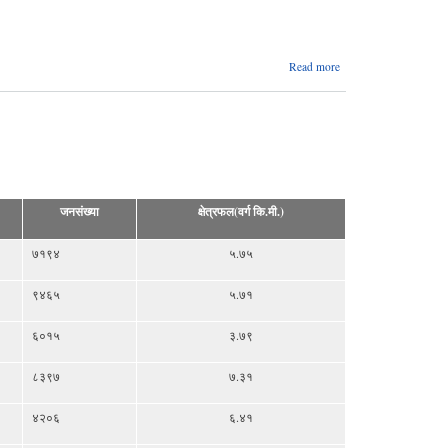
about
Read more
कटहरी
गाउँपालिका
प्रोफाइल
२०७६
जनसंख्या
क्षेत्रफल(वर्ग कि.मी.)
७१९४
५.७५
९४६५
५.७१
६०१५
३.७९
८३९७
७.३१
४२०६
६.४१