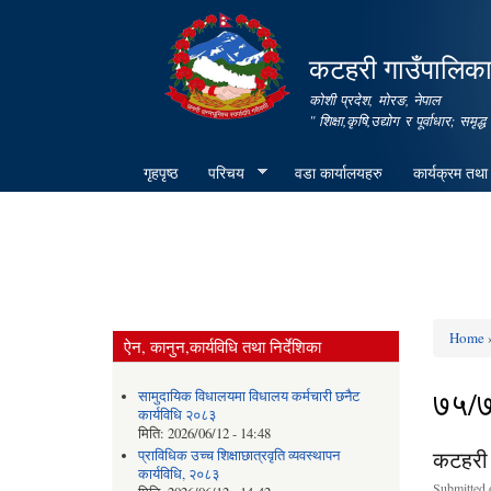
कटहरी गाउँपालिका,
कोशी प्रदेश, मोरङ, नेपाल
" शिक्षा,कृषि,उद्योग र पूर्वाधार; स
गृहपृष्ठ
परिचय
वडा कार्यालयहरु
कार्यक्रम तथा
Home
»
ऐन, कानुन,कार्यविधि तथा निर्देशिका
You ar
७५/
सामुदायिक विधालयमा विधालय कर्मचारी छनैट
कार्यविधि २०८३
मिति:
2026/06/12 - 14:48
कटहरी 
प्राविधिक उच्च शिक्षाछात्रवृति व्यवस्थापन
कार्यविधि, २०८३
Submitted 