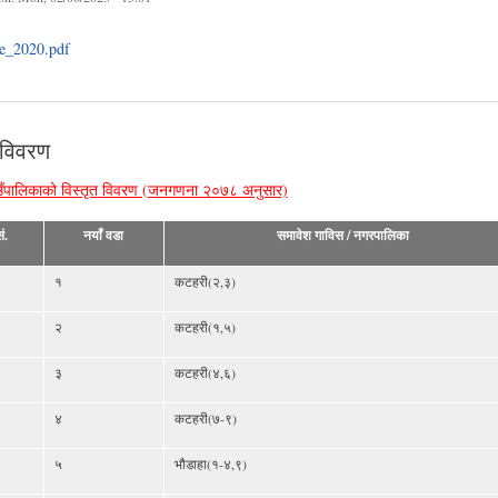
le_2020.pdf
 विवरण
ँपालिकाको विस्तृत विवरण (जनगणना २०७८ अनुसार)
ं.
नयाँ वडा
समावेश गाविस / नगरपालिका
१
कटहरी(२,३)
२
कटहरी(१,५)
३
कटहरी(४,६)
४
कटहरी(७-९)
५
भौडाहा(१-४,९)