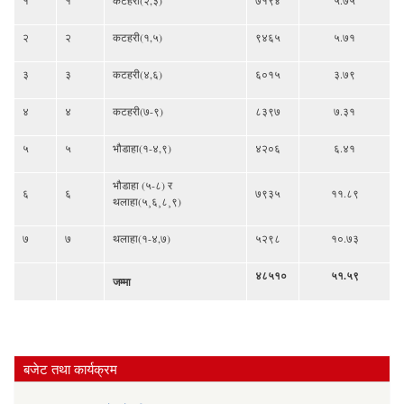
२
२
कटहरी(१,५)
९४६५
५.७१
३
३
कटहरी(४,६)
६०१५
३.७९
४
४
कटहरी(७-९)
८३९७
७.३१
५
५
भौडाहा(१-४,९)
४२०६
६.४१
भौडाहा (५-८) र
६
६
७९३५
११.८९
थलाहा(५¸६¸८¸९)
७
७
थलाहा(१-४,७)
५२९८
१०.७३
४८५१०
५१.५९
जम्मा
बजेट तथा कार्यक्रम