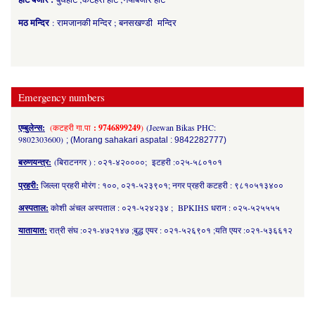
मठ मन्दिर
: रामजानकी मन्दिर ; बनसखण्डी मन्दिर
Emergency numbers
एम्बुलेन्स:
(कटहरी गा.पा
: 9746899249
)
(Jeewan Bikas PHC:
9802303600)
; (Morang sahakari aspatal : 9842282777)
बरुणयन्त्र:
(बिराटनगर ) : ०२१-४२००००; इटहरी :०२५-५८०१०१
प्रहरी:
जिल्ला प्रहरी मोरंग : १००, ०२१-५२३९०१; नगर प्रहरी कटहरी : ९८१०५१३४००
अस्पताल:
कोशी अंचल अस्पताल : ०२१-५२४२३४ ; BPKIHS धरान : ०२५-५२५५५५
यातायात:
रात्री संघ :०२१-४७२१४७ ;बुद्ध एयर : ०२१-५२६९०१ ;यति एयर :०२१-५३६६१२