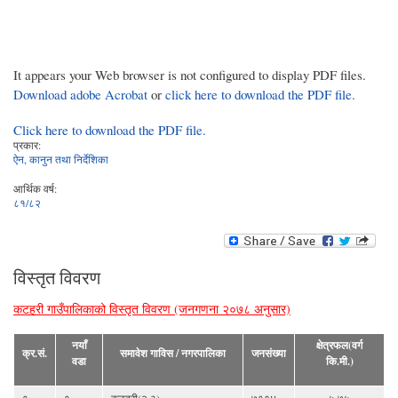
It appears your Web browser is not configured to display PDF files.
Download adobe Acrobat
or
click here to download the PDF file.
Click here to download the PDF file.
प्रकार:
ऐन, कानुन तथा निर्देशिका
आर्थिक वर्ष:
८१/८२
विस्तृत विवरण
कटहरी गाउँपालिकाको विस्तृत विवरण (जनगणना २०७८ अनुसार)
नयाँ
क्षेत्रफल(वर्ग
क्र.सं.
समावेश गाविस / नगरपालिका
जनसंख्या
वडा
कि.मी.)
१
१
कटहरी(२,३)
७१९४
५.७५