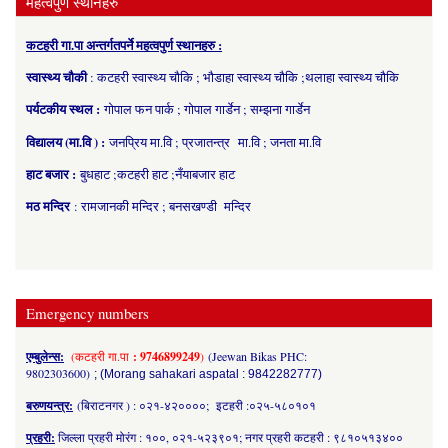
महत्वपुर्ण स्थानहरु
कटहरी गा.पा अन्तर्गतपर्ने महत्वपुर्ण स्थानहरु :
स्वास्थ्य चौकी
: कटहरी स्वास्थ्य चौकि ; भौडाहा स्वास्थ्य चौकि ;थलाहा स्वास्थ्य चौकि
पर्यटकीय स्थल :
गोपाल फन पार्क ; गोपाल गार्डेन ; सम्झना गार्डेन
विद्यालय (मा.वि ) :
जनप्रिय मा.वि ; प्रजातन्त्र मा.वि ; जनता मा.वि
हाट बजार :
बुधहाट ;कटहरी हाट ;नँयाबजार हाट
मठ मन्दिर
: रामजानकी मन्दिर ; बनसखण्डी मन्दिर
Emergency numbers
एम्बुलेन्स:
(कटहरी गा.पा
: 9746899249
)
(Jeewan Bikas PHC:
9802303600)
; (Morang sahakari aspatal : 9842282777)
बरुणयन्त्र:
(बिराटनगर ) : ०२१-४२००००; इटहरी :०२५-५८०१०१
प्रहरी:
जिल्ला प्रहरी मोरंग : १००, ०२१-५२३९०१; नगर प्रहरी कटहरी : ९८१०५१३४००