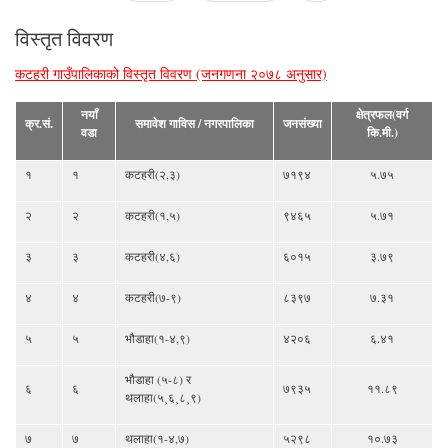
Pages
विस्तृत विवरण
कटहरी गाउँपालिकाको विस्तृत विवरण (जनगणना २०७८ अनुसार)
नयाँ
क्षेत्रफल(वर्ग
क्र.सं.
समावेश गाविस / नगरपालिका
जनसंख्या
वडा
कि.मी.)
१
१
कटहरी(२,३)
७१९४
५.७५
२
२
कटहरी(१,५)
९४६५
५.७१
३
३
कटहरी(४,६)
६०१५
३.७९
४
४
कटहरी(७-९)
८३९७
७.३१
५
५
भौडाहा(१-४,९)
४२०६
६.४१
भौडाहा (५-८) र
६
६
७९३५
११.८९
थलाहा(५¸६¸८¸९)
७
७
थलाहा(१-४,७)
५२९८
१०.७३