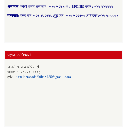
अस्पताल:
कोशी अंचल अस्पताल : ०२१-५२४२३४ ; BPKIHS धरान : ०२५-५२५५५५
यातायात:
रात्री संघ :०२१-४७२१४७ ;बुद्ध एयर : ०२१-५२६९०१ ;यति एयर :०२१-५३६६१२
सूचना अधिकारी
जानकी प्रसाद अधिकारी
सम्पर्क नं: ९८५२०८१००३
इमेल :
janakiprasadadhikari180@gmail.com