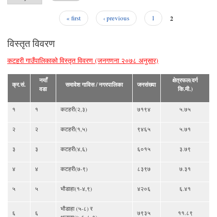
2
« first
‹ previous
1
Pages
विस्तृत विवरण
कटहरी गाउँपालिकाको विस्तृत विवरण (जनगणना २०७८ अनुसार)
नयाँ
क्षेत्रफल(वर्ग
क्र.सं.
समावेश गाविस / नगरपालिका
जनसंख्या
वडा
कि.मी.)
१
१
कटहरी(२,३)
७१९४
५.७५
२
२
कटहरी(१,५)
९४६५
५.७१
३
३
कटहरी(४,६)
६०१५
३.७९
४
४
कटहरी(७-९)
८३९७
७.३१
५
५
भौडाहा(१-४,९)
४२०६
६.४१
भौडाहा (५-८) र
६
६
७९३५
११.८९