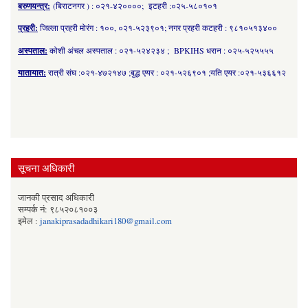
बरुणयन्त्र:
(बिराटनगर ) : ०२१-४२००००; इटहरी :०२५-५८०१०१
प्रहरी:
जिल्ला प्रहरी मोरंग : १००, ०२१-५२३९०१; नगर प्रहरी कटहरी : ९८१०५१३४००
अस्पताल:
कोशी अंचल अस्पताल : ०२१-५२४२३४ ; BPKIHS धरान : ०२५-५२५५५५
यातायात:
रात्री संघ :०२१-४७२१४७ ;बुद्ध एयर : ०२१-५२६९०१ ;यति एयर :०२१-५३६६१२
सूचना अधिकारी
जानकी प्रसाद अधिकारी
सम्पर्क नं: ९८५२०८१००३
इमेल :
janakiprasadadhikari180@gmail.com