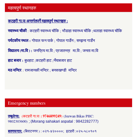
महत्वपुर्ण स्थानहरु
कटहरी गा.पा अन्तर्गतपर्ने महत्वपुर्ण स्थानहरु :
स्वास्थ्य चौकी
: कटहरी स्वास्थ्य चौकि ; भौडाहा स्वास्थ्य चौकि ;थलाहा स्वास्थ्य चौकि
पर्यटकीय स्थल :
गोपाल फन पार्क ; गोपाल गार्डेन ; सम्झना गार्डेन
विद्यालय (मा.वि ) :
जनप्रिय मा.वि ; प्रजातन्त्र मा.वि ; जनता मा.वि
हाट बजार :
बुधहाट ;कटहरी हाट ;नँयाबजार हाट
मठ मन्दिर
: रामजानकी मन्दिर ; बनसखण्डी मन्दिर
Emergency numbers
एम्बुलेन्स:
(कटहरी गा.पा
: 9746899249
)
(Jeewan Bikas PHC:
9802303600)
; (Morang sahakari aspatal : 9842282777)
बरुणयन्त्र:
(बिराटनगर ) : ०२१-४२००००; इटहरी :०२५-५८०१०१