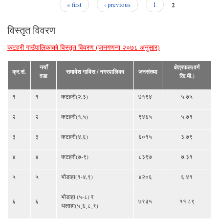
2
« first
‹ previous
1
Pages
विस्तृत विवरण
कटहरी गाउँपालिकाको विस्तृत विवरण (जनगणना २०७८ अनुसार)
नयाँ
क्षेत्रफल(वर्ग
क्र.सं.
समावेश गाविस / नगरपालिका
जनसंख्या
वडा
कि.मी.)
१
१
कटहरी(२,३)
७१९४
५.७५
२
२
कटहरी(१,५)
९४६५
५.७१
३
३
कटहरी(४,६)
६०१५
३.७९
४
४
कटहरी(७-९)
८३९७
७.३१
५
५
भौडाहा(१-४,९)
४२०६
६.४१
भौडाहा (५-८) र
६
६
७९३५
११.८९
थलाहा(५¸६¸८¸९)