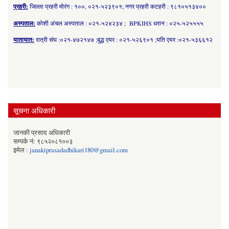
प्रहरी:
जिल्ला प्रहरी मोरंग : १००, ०२१-५२३९०१; नगर प्रहरी कटहरी : ९८१०५१३४००
अस्पताल:
कोशी अंचल अस्पताल : ०२१-५२४२३४ ; BPKIHS धरान : ०२५-५२५५५५
यातायात:
रात्री संघ :०२१-४७२१४७ ;बुद्ध एयर : ०२१-५२६९०१ ;यति एयर :०२१-५३६६१२
सूचना अधिकारी
जानकी प्रसाद अधिकारी
सम्पर्क नं: ९८५२०८१००३
इमेल :
janakiprasadadhikari180@gmail.com