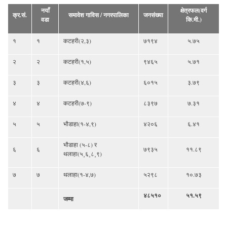
नयाँ
क्षेत्रफल(वर्ग
क्र.सं.
समावेश गाविस / नगरपालिका
जनसंख्या
वडा
कि.मी.)
१
१
कटहरी(२,३)
७१९४
५.७५
२
२
कटहरी(१,५)
९४६५
५.७१
३
३
कटहरी(४,६)
६०१५
३.७९
४
४
कटहरी(७-९)
८३९७
७.३१
५
५
भौडाहा(१-४,९)
४२०६
६.४१
भौडाहा (५-८) र
६
६
७९३५
११.८९
थलाहा(५¸६¸८¸९)
७
७
थलाहा(१-४,७)
५२९८
१०.७३
४८५१०
५१.५९
जम्मा