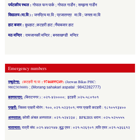
पर्यटकीय स्थल :
गोपाल फन पार्क ; गोपाल गार्डेन ; सम्झना गार्डेन
विद्यालय (मा.वि ) :
जनप्रिय मा.वि ; प्रजातन्त्र मा.वि ; जनता मा.वि
हाट बजार :
बुधहाट ;कटहरी हाट ;नँयाबजार हाट
मठ मन्दिर
: रामजानकी मन्दिर ; बनसखण्डी मन्दिर
Emergency numbers
एम्बुलेन्स:
(कटहरी गा.पा
: 9746899249
)
(Jeewan Bikas PHC:
9802303600)
; (Morang sahakari aspatal : 9842282777)
बरुणयन्त्र:
(बिराटनगर ) : ०२१-४२००००; इटहरी :०२५-५८०१०१
प्रहरी:
जिल्ला प्रहरी मोरंग : १००, ०२१-५२३९०१; नगर प्रहरी कटहरी : ९८१०५१३४००
अस्पताल:
कोशी अंचल अस्पताल : ०२१-५२४२३४ ; BPKIHS धरान : ०२५-५२५५५५
यातायात:
रात्री संघ :०२१-४७२१४७ ;बुद्ध एयर : ०२१-५२६९०१ ;यति एयर :०२१-५३६६१२