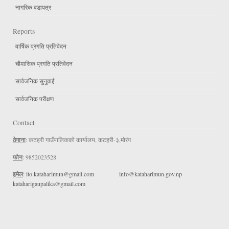
नागरिक वडापत्र
Reports
वार्षिक प्रगति प्रतिवेदन
चौमासिक प्रगति प्रतिवेदन
सार्वजनिक सुनुवाई
सार्वजनिक परीक्षण
Contact
ठेगाना
: कटहरी गाउँपालिकको कार्यालय, कटहरी-३,मोरंग
फोन
: 9852023528
इमेल
:
ito.kataharimun@gmail.com
info@kataharimun.gov.np
kataharigaupalika@gmail.com