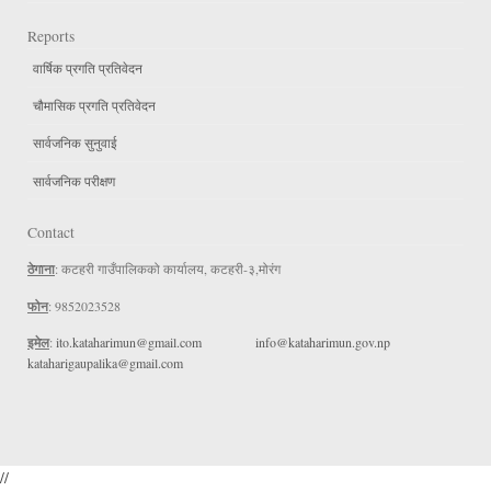
Reports
वार्षिक प्रगति प्रतिवेदन
चौमासिक प्रगति प्रतिवेदन
सार्वजनिक सुनुवाई
सार्वजनिक परीक्षण
Contact
ठेगाना
: कटहरी गाउँपालिकको कार्यालय, कटहरी-३,मोरंग
फोन
: 9852023528
इमेल
:
ito.kataharimun@gmail.com
info@kataharimun.gov.np
kataharigaupalika@gmail.com
//