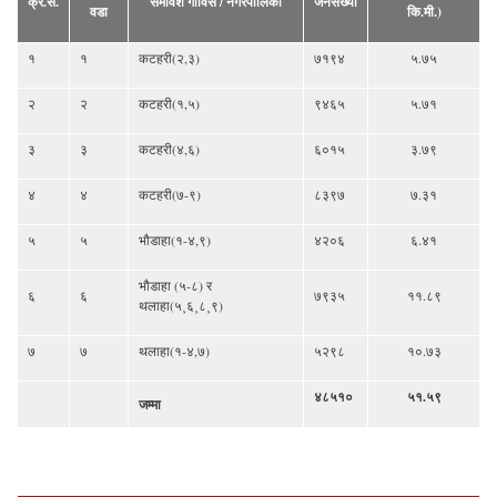
क्र.सं.
समावेश गाविस / नगरपालिका
जनसंख्या
वडा
कि.मी.)
१
१
कटहरी(२,३)
७१९४
५.७५
२
२
कटहरी(१,५)
९४६५
५.७१
३
३
कटहरी(४,६)
६०१५
३.७९
४
४
कटहरी(७-९)
८३९७
७.३१
५
५
भौडाहा(१-४,९)
४२०६
६.४१
भौडाहा (५-८) र
६
६
७९३५
११.८९
थलाहा(५¸६¸८¸९)
७
७
थलाहा(१-४,७)
५२९८
१०.७३
४८५१०
५१.५९
जम्मा