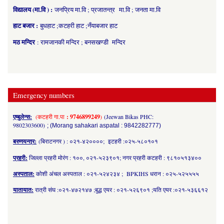
विद्यालय (मा.वि ) :
जनप्रिय मा.वि ; प्रजातन्त्र मा.वि ; जनता मा.वि
हाट बजार :
बुधहाट ;कटहरी हाट ;नँयाबजार हाट
मठ मन्दिर
: रामजानकी मन्दिर ; बनसखण्डी मन्दिर
Emergency numbers
एम्बुलेन्स:
(कटहरी गा.पा
: 9746899249
)
(Jeewan Bikas PHC:
9802303600)
; (Morang sahakari aspatal : 9842282777)
बरुणयन्त्र:
(बिराटनगर ) : ०२१-४२००००; इटहरी :०२५-५८०१०१
प्रहरी:
जिल्ला प्रहरी मोरंग : १००, ०२१-५२३९०१; नगर प्रहरी कटहरी : ९८१०५१३४००
अस्पताल:
कोशी अंचल अस्पताल : ०२१-५२४२३४ ; BPKIHS धरान : ०२५-५२५५५५
यातायात:
रात्री संघ :०२१-४७२१४७ ;बुद्ध एयर : ०२१-५२६९०१ ;यति एयर :०२१-५३६६१२