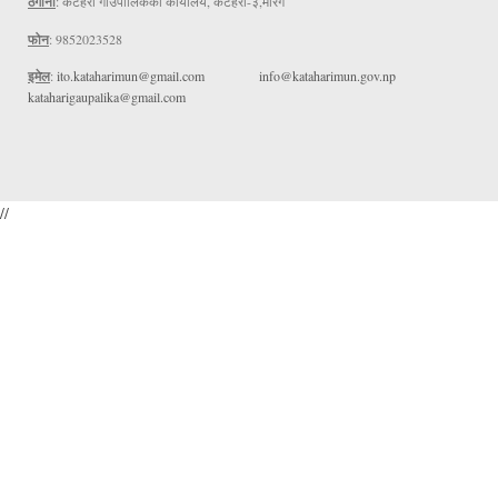
ठेगाना
: कटहरी गाउँपालिकको कार्यालय, कटहरी-३,मोरंग
फोन
: 9852023528
इमेल
:
ito.kataharimun@gmail.com
info@kataharimun.gov.np
kataharigaupalika@gmail.com
//