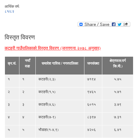
आर्थिक वर्ष:
८१/८२
विस्तृत विवरण
कटहरी गाउँपालिकाको विस्तृत विवरण (जनगणना २०७८ अनुसार)
नयाँ
क्षेत्रफल(वर्ग
क्र.सं.
समावेश गाविस / नगरपालिका
जनसंख्या
वडा
कि.मी.)
१
१
कटहरी(२,३)
७१९४
५.७५
२
२
कटहरी(१,५)
९४६५
५.७१
३
३
कटहरी(४,६)
६०१५
३.७९
४
४
कटहरी(७-९)
८३९७
७.३१
५
५
भौडाहा(१-४,९)
४२०६
६.४१