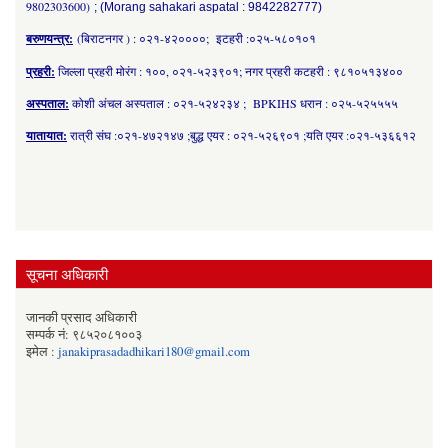
9802303600)
; (Morang sahakari aspatal : 9842282777)
बरुणयन्त्र:
(बिराटनगर ) : ०२१-४२००००; इटहरी :०२५-५८०१०१
प्रहरी:
जिल्ला प्रहरी मोरंग : १००, ०२१-५२३९०१; नगर प्रहरी कटहरी : ९८१०५१३४००
अस्पताल:
कोशी अंचल अस्पताल : ०२१-५२४२३४ ; BPKIHS धरान : ०२५-५२५५५५
यातायात:
रात्री संघ :०२१-४७२१४७ ;बुद्ध एयर : ०२१-५२६९०१ ;यति एयर :०२१-५३६६१२
सूचना अधिकारी
जानकी प्रसाद अधिकारी
सम्पर्क नं: ९८५२०८१००३
इमेल :
janakiprasadadhikari180@gmail.com