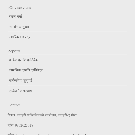
eGov services
घटना दर्ता
सामाजिक सुरक्षा
नागरिक वडापत्र
Reports
वार्षिक प्रगति प्रतिवेदन
चौमासिक प्रगति प्रतिवेदन
सार्वजनिक सुनुवाई
सार्वजनिक परीक्षण
Contact
ठेगाना
: कटहरी गाउँपालिकको कार्यालय, कटहरी-३,मोरंग
फोन
: 9852023528
:
ito.kataharimun@gmail.com
info@kataharimun.gov.np