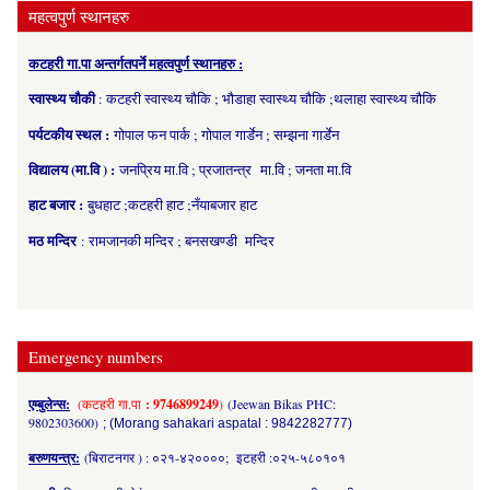
महत्वपुर्ण स्थानहरु
कटहरी गा.पा अन्तर्गतपर्ने महत्वपुर्ण स्थानहरु :
स्वास्थ्य चौकी
: कटहरी स्वास्थ्य चौकि ; भौडाहा स्वास्थ्य चौकि ;थलाहा स्वास्थ्य चौकि
पर्यटकीय स्थल :
गोपाल फन पार्क ; गोपाल गार्डेन ; सम्झना गार्डेन
विद्यालय (मा.वि ) :
जनप्रिय मा.वि ; प्रजातन्त्र मा.वि ; जनता मा.वि
हाट बजार :
बुधहाट ;कटहरी हाट ;नँयाबजार हाट
मठ मन्दिर
: रामजानकी मन्दिर ; बनसखण्डी मन्दिर
Emergency numbers
एम्बुलेन्स:
(कटहरी गा.पा
: 9746899249
)
(Jeewan Bikas PHC:
9802303600)
; (Morang sahakari aspatal : 9842282777)
बरुणयन्त्र:
(बिराटनगर ) : ०२१-४२००००; इटहरी :०२५-५८०१०१