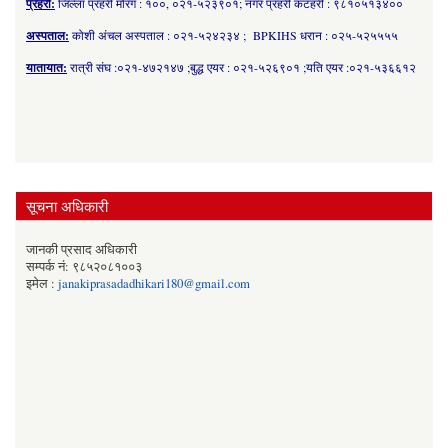
प्रहरी:
जिल्ला प्रहरी मोरंग : १००, ०२१-५२३९०१; नगर प्रहरी कटहरी : ९८१०५१३४००
अस्पताल:
कोशी अंचल अस्पताल : ०२१-५२४२३४ ; BPKIHS धरान : ०२५-५२५५५५
यातायात:
रात्री संघ :०२१-४७२१४७ ;बुद्ध एयर : ०२१-५२६९०१ ;यति एयर :०२१-५३६६१२
सूचना अधिकारी
जानकी प्रसाद अधिकारी
सम्पर्क नं: ९८५२०८१००३
इमेल :
janakiprasadadhikari180@gmail.com