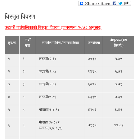
विस्तृत विवरण
कटहरी गाउँपालिकाको विस्तृत विवरण (जनगणना २०७८ अनुसार)
नयाँ
क्षेत्रफल(वर्ग
क्र.सं.
समावेश गाविस / नगरपालिका
जनसंख्या
वडा
कि.मी.)
१
१
कटहरी(२,३)
७१९४
५.७५
२
२
कटहरी(१,५)
९४६५
५.७१
३
३
कटहरी(४,६)
६०१५
३.७९
४
४
कटहरी(७-९)
८३९७
७.३१
५
५
भौडाहा(१-४,९)
४२०६
६.४१
भौडाहा (५-८) र
६
६
७९३५
११.८९
थलाहा(५¸६¸८¸९)