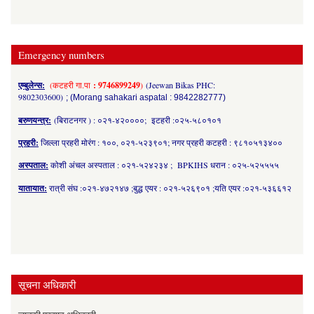
Emergency numbers
एम्बुलेन्स:
(कटहरी गा.पा
: 9746899249
)
(Jeewan Bikas PHC:
9802303600)
; (Morang sahakari aspatal : 9842282777)
बरुणयन्त्र:
(बिराटनगर ) : ०२१-४२००००; इटहरी :०२५-५८०१०१
प्रहरी:
जिल्ला प्रहरी मोरंग : १००, ०२१-५२३९०१; नगर प्रहरी कटहरी : ९८१०५१३४००
अस्पताल:
कोशी अंचल अस्पताल : ०२१-५२४२३४ ; BPKIHS धरान : ०२५-५२५५५५
यातायात:
रात्री संघ :०२१-४७२१४७ ;बुद्ध एयर : ०२१-५२६९०१ ;यति एयर :०२१-५३६६१२
सूचना अधिकारी