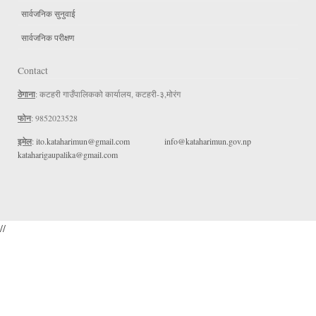
सार्वजनिक सुनुवाई
सार्वजनिक परीक्षण
Contact
ठेगाना
: कटहरी गाउँपालिकको कार्यालय, कटहरी-३,मोरंग
फोन
: 9852023528
इमेल
:
ito.kataharimun@gmail.com
info@kataharimun.gov.np
kataharigaupalika@gmail.com
//