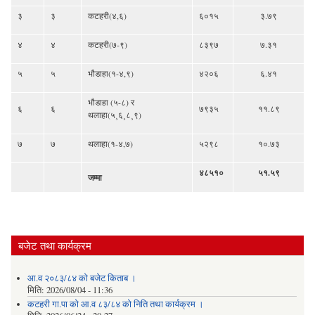
३
३
कटहरी(४,६)
६०१५
३.७९
४
४
कटहरी(७-९)
८३९७
७.३१
५
५
भौडाहा(१-४,९)
४२०६
६.४१
भौडाहा (५-८) र
६
६
७९३५
११.८९
थलाहा(५¸६¸८¸९)
७
७
थलाहा(१-४,७)
५२९८
१०.७३
४८५१०
५१.५९
जम्मा
बजेट तथा कार्यक्रम
आ.व २०८३/८४ को बजेट किताब ।
मिति:
2026/08/04 - 11:36
कटहरी गा.पा को आ.व ८३/८४ को निति तथा कार्यक्रम ।