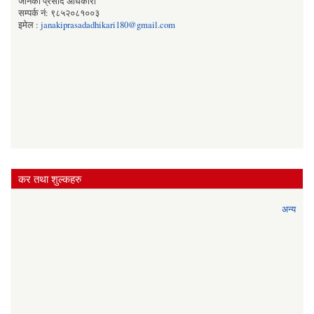
जानकी प्रसाद अधिकारी
सम्पर्क नं: ९८५२०८१००३
इमेल :
janakiprasadadhikari180@gmail.com
कर तथा शुल्कहरु
अन्य