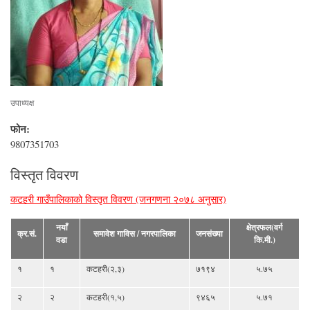
उपाध्यक्ष
फोन:
9807351703
विस्तृत विवरण
कटहरी गाउँपालिकाको विस्तृत विवरण (जनगणना २०७८ अनुसार)
नयाँ
क्षेत्रफल(वर्ग
क्र.सं.
समावेश गाविस / नगरपालिका
जनसंख्या
वडा
कि.मी.)
१
१
कटहरी(२,३)
७१९४
५.७५
२
२
कटहरी(१,५)
९४६५
५.७१