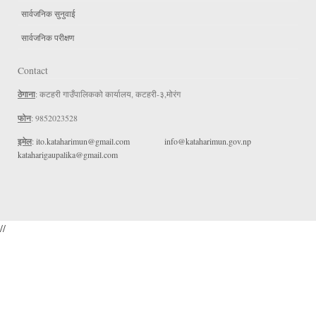
सार्वजनिक सुनुवाई
सार्वजनिक परीक्षण
Contact
ठेगाना
: कटहरी गाउँपालिकको कार्यालय, कटहरी-३,मोरंग
फोन
: 9852023528
इमेल
:
ito.kataharimun@gmail.com
info@kataharimun.gov.np
kataharigaupalika@gmail.com
//