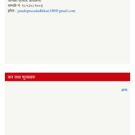
जानकी प्रसाद अधिकारी
सम्पर्क नं: ९८५२०८१००३
इमेल :
janakiprasadadhikari180@gmail.com
कर तथा शुल्कहरु
अन्य