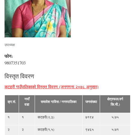
उपाध्यक्ष
फोन:
9807351703
विस्तृत विवरण
कटहरी गाउँपालिकाको विस्तृत विवरण (जनगणना २०७८ अनुसार)
नयाँ
क्षेत्रफल(वर्ग
क्र.सं.
समावेश गाविस / नगरपालिका
जनसंख्या
वडा
कि.मी.)
१
१
कटहरी(२,३)
७१९४
५.७५
२
२
कटहरी(१,५)
९४६५
५.७१