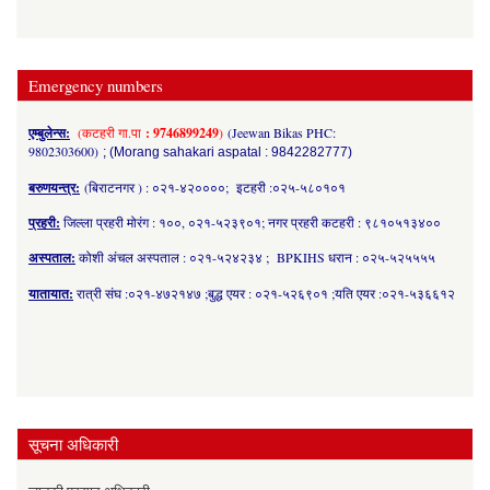
Emergency numbers
एम्बुलेन्स:
(कटहरी गा.पा
: 9746899249
)
(Jeewan Bikas PHC:
9802303600)
; (Morang sahakari aspatal : 9842282777)
बरुणयन्त्र:
(बिराटनगर ) : ०२१-४२००००; इटहरी :०२५-५८०१०१
प्रहरी:
जिल्ला प्रहरी मोरंग : १००, ०२१-५२३९०१; नगर प्रहरी कटहरी : ९८१०५१३४००
अस्पताल:
कोशी अंचल अस्पताल : ०२१-५२४२३४ ; BPKIHS धरान : ०२५-५२५५५५
यातायात:
रात्री संघ :०२१-४७२१४७ ;बुद्ध एयर : ०२१-५२६९०१ ;यति एयर :०२१-५३६६१२
सूचना अधिकारी