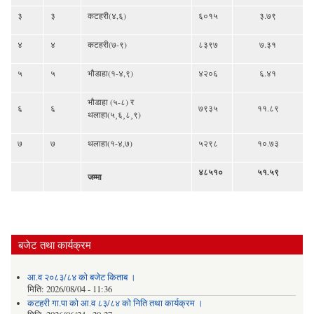
३
३
कटहरी(४,६)
६०१५
३.७९
४
४
कटहरी(७-९)
८३९७
७.३१
५
५
भौडाहा(१-४,९)
४२०६
६.४१
भौडाहा (५-८) र
६
६
७९३५
११.८९
थलाहा(५¸६¸८¸९)
७
७
थलाहा(१-४,७)
५२९८
१०.७३
४८५१०
५१.५९
जम्मा
बजेट तथा कार्यक्रम
आ.व २०८३/८४ को बजेट किताब ।
मिति:
2026/08/04 - 11:36
कटहरी गा.पा को आ.व ८३/८४ को निति तथा कार्यक्रम ।