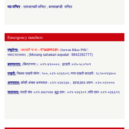
मठ मन्दिर
: रामजानकी मन्दिर ; बनसखण्डी मन्दिर
Emergency numbers
एम्बुलेन्स:
(कटहरी गा.पा
: 9746899249
)
(Jeewan Bikas PHC:
9802303600)
; (Morang sahakari aspatal : 9842282777)
बरुणयन्त्र:
(बिराटनगर ) : ०२१-४२००००; इटहरी :०२५-५८०१०१
प्रहरी:
जिल्ला प्रहरी मोरंग : १००, ०२१-५२३९०१; नगर प्रहरी कटहरी : ९८१०५१३४००
अस्पताल:
कोशी अंचल अस्पताल : ०२१-५२४२३४ ; BPKIHS धरान : ०२५-५२५५५५
यातायात:
रात्री संघ :०२१-४७२१४७ ;बुद्ध एयर : ०२१-५२६९०१ ;यति एयर :०२१-५३६६१२