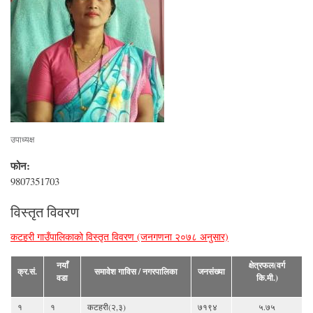
उपाध्यक्ष
फोन:
9807351703
विस्तृत विवरण
कटहरी गाउँपालिकाको विस्तृत विवरण (जनगणना २०७८ अनुसार)
नयाँ
क्षेत्रफल(वर्ग
क्र.सं.
समावेश गाविस / नगरपालिका
जनसंख्या
वडा
कि.मी.)
१
१
कटहरी(२,३)
७१९४
५.७५