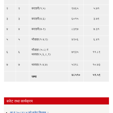
२
२
कटहरी(१,५)
९४६५
५.७१
३
३
कटहरी(४,६)
६०१५
३.७९
४
४
कटहरी(७-९)
८३९७
७.३१
५
५
भौडाहा(१-४,९)
४२०६
६.४१
भौडाहा (५-८) र
६
६
७९३५
११.८९
थलाहा(५¸६¸८¸९)
७
७
थलाहा(१-४,७)
५२९८
१०.७३
४८५१०
५१.५९
जम्मा
बजेट तथा कार्यक्रम
आ.व २०८३/८४ को बजेट किताब ।