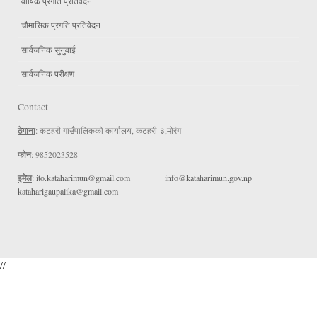
वार्षिक प्रगति प्रतिवेदन
चौमासिक प्रगति प्रतिवेदन
सार्वजनिक सुनुवाई
सार्वजनिक परीक्षण
Contact
ठेगाना
: कटहरी गाउँपालिकको कार्यालय, कटहरी-३,मोरंग
फोन
: 9852023528
इमेल
:
ito.kataharimun@gmail.com
info@kataharimun.gov.np
kataharigaupalika@gmail.com
//