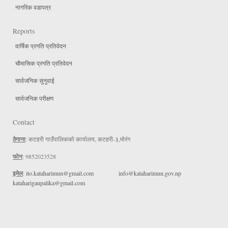
नागरिक वडापत्र
Reports
वार्षिक प्रगति प्रतिवेदन
चौमासिक प्रगति प्रतिवेदन
सार्वजनिक सुनुवाई
सार्वजनिक परीक्षण
Contact
ठेगाना
: कटहरी गाउँपालिकको कार्यालय, कटहरी-३,मोरंग
फोन
: 9852023528
इमेल
:
ito.kataharimun@gmail.com
info@kataharimun.gov.np
kataharigaupalika@gmail.com