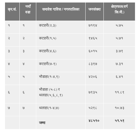
नयाँ
क्षेत्रफल(वर्ग
क्र.सं.
समावेश गाविस / नगरपालिका
जनसंख्या
वडा
कि.मी.)
१
१
कटहरी(२,३)
७१९४
५.७५
२
२
कटहरी(१,५)
९४६५
५.७१
३
३
कटहरी(४,६)
६०१५
३.७९
४
४
कटहरी(७-९)
८३९७
७.३१
५
५
भौडाहा(१-४,९)
४२०६
६.४१
भौडाहा (५-८) र
६
६
७९३५
११.८९
थलाहा(५¸६¸८¸९)
७
७
थलाहा(१-४,७)
५२९८
१०.७३
४८५१०
५१.५९
जम्मा