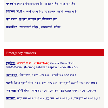
पर्यटकीय स्थल :
गोपाल फन पार्क ; गोपाल गार्डेन ; सम्झना गार्डेन
विद्यालय (मा.वि ) :
जनप्रिय मा.वि ; प्रजातन्त्र मा.वि ; जनता मा.वि
हाट बजार :
बुधहाट ;कटहरी हाट ;नँयाबजार हाट
मठ मन्दिर
: रामजानकी मन्दिर ; बनसखण्डी मन्दिर
Emergency numbers
एम्बुलेन्स:
(कटहरी गा.पा
: 9746899249
)
(Jeewan Bikas PHC:
9802303600)
; (Morang sahakari aspatal : 9842282777)
बरुणयन्त्र:
(बिराटनगर ) : ०२१-४२००००; इटहरी :०२५-५८०१०१
प्रहरी:
जिल्ला प्रहरी मोरंग : १००, ०२१-५२३९०१; नगर प्रहरी कटहरी : ९८१०५१३४००
अस्पताल:
कोशी अंचल अस्पताल : ०२१-५२४२३४ ; BPKIHS धरान : ०२५-५२५५५५
यातायात:
रात्री संघ :०२१-४७२१४७ ;बुद्ध एयर : ०२१-५२६९०१ ;यति एयर :०२१-५३६६१२