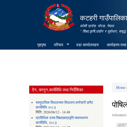
कटहरी गाउँपालिका,
कोशी प्रदेश, मोरङ, नेपाल
" शिक्षा,कृषि,उद्योग र पूर्वाधार; स
गृहपृष्ठ
परिचय
वडा कार्यालयहरु
कार्यक्रम तथा
Home
»
ऐन, कानुन,कार्यविधि तथा निर्देशिका
You ar
पोषि
सामुदायिक विधालयमा विधालय कर्मचारी छनैट
कार्यविधि २०८३
मिति:
2026/06/12 - 14:48
Submitted 
प्राविधिक उच्च शिक्षाछात्रवृति व्यवस्थापन
कार्यविधि, २०८३