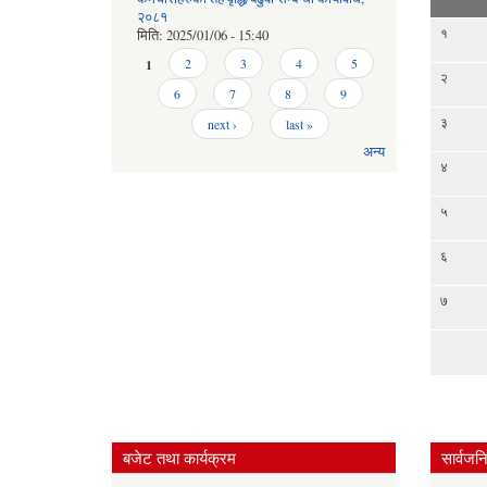
२०८१
१
मिति:
2025/01/06 - 15:40
Pages
1
2
3
4
5
२
6
7
8
9
३
next ›
last »
अन्य
४
५
६
७
बजेट तथा कार्यक्रम
सार्वजन