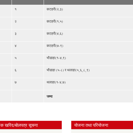
१
कटहरी(२,३)
२
कटहरी(१,५)
३
कटहरी(४,६)
४
कटहरी(७-९)
५
भौडाहा(१-४,९)
६
भौडाहा (५-८) र थलाहा(५¸६¸८¸९)
७
थलाहा(१-४,७)
जम्मा
िक खरिद/बोलपत्र सूचना
योजना तथा परियोजना