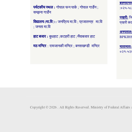
बरुणयन्त्
पर्यटकीय स्थल :
गोपाल फन पार्क ; गोपाल गार्डेन ;
:०२५-५
सम्झना गार्डेन
प्रहरी:
जि
विद्यालय (मा.वि ) :
जनप्रिय मा.वि ; प्रजातन्त्र मा.वि
प्रहरी 
; जनता मा.वि
अस्पताल
हाट बजार :
बुधहाट ;कटहरी हाट ;नँयाबजार हाट
BPKIHS
मठ मन्दिर
: रामजानकी मन्दिर ; बनसखण्डी मन्दिर
यातायात:
०२१-५२६
Copyright © 2026 . All Rights Reserved. Ministry of Federal Affai