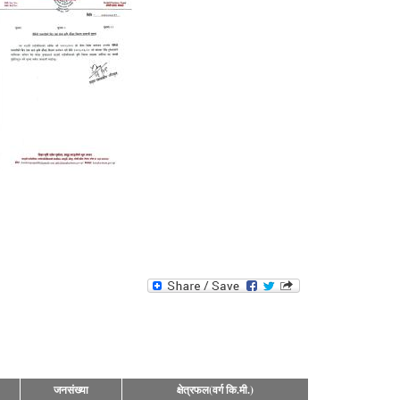
जनसंख्या
क्षेत्रफल(वर्ग कि.मी.)