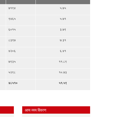
७१९४
५.७५
९४६५
५.७१
६०१५
३.७९
८३९७
७.३१
४२०६
६.४१
७९३५
११.८९
५२९८
१०.७३
४८५१०
५१.५९
आय व्यय विवरण