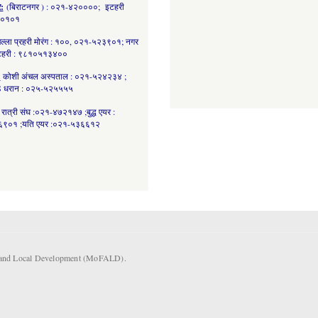
र:
(बिराटनगर ) : ०२१-४२००००; इटहरी
८०१०१
ल्ला प्रहरी मोरंग : १००, ०२१-५२३९०१; नगर
कटहरी : ९८१०५१३४००
:
कोशी अंचल अस्पताल : ०२१-५२४२३४ ;
 धरान : ०२५-५२५५५५
रात्री संघ :०२१-४७२१४७ ;बुद्ध एयर :
९०१ ;यति एयर :०२१-५३६६१२
rs and Local Development (MoFALD).