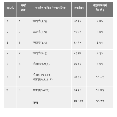
नयाँ
क्षेत्रफल(वर्ग
क्र.सं.
समावेश गाविस / नगरपालिका
जनसंख्या
वडा
कि.मी.)
१
१
कटहरी(२,३)
७१९४
५.७५
२
२
कटहरी(१,५)
९४६५
५.७१
३
३
कटहरी(४,६)
६०१५
३.७९
४
४
कटहरी(७-९)
८३९७
७.३१
५
५
भौडाहा(१-४,९)
४२०६
६.४१
भौडाहा (५-८) र
६
६
७९३५
११.८९
थलाहा(५¸६¸८¸९)
७
७
थलाहा(१-४,७)
५२९८
१०.७३
४८५१०
५१.५९
जम्मा