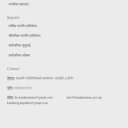
नागरिक वडापत्र
Reports
वार्षिक प्रगति प्रतिवेदन
चौमासिक प्रगति प्रतिवेदन
सार्वजनिक सुनुवाई
सार्वजनिक परीक्षण
Contact
ठेगाना
: कटहरी गाउँपालिकको कार्यालय, कटहरी-३,मोरंग
फोन
: 9852023528
इमेल
:
ito.kataharimun@gmail.com
info@kataharimun.gov.np
kataharigaupalika@gmail.com