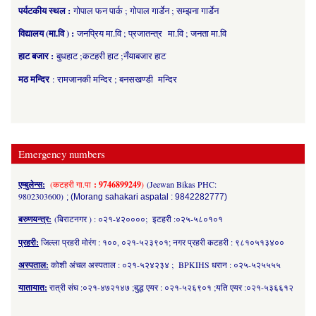
पर्यटकीय स्थल :
गोपाल फन पार्क ; गोपाल गार्डेन ; सम्झना गार्डेन
विद्यालय (मा.वि ) :
जनप्रिय मा.वि ; प्रजातन्त्र मा.वि ; जनता मा.वि
हाट बजार :
बुधहाट ;कटहरी हाट ;नँयाबजार हाट
मठ मन्दिर
: रामजानकी मन्दिर ; बनसखण्डी मन्दिर
Emergency numbers
एम्बुलेन्स:
(कटहरी गा.पा
: 9746899249
)
(Jeewan Bikas PHC:
9802303600)
; (Morang sahakari aspatal : 9842282777)
बरुणयन्त्र:
(बिराटनगर ) : ०२१-४२००००; इटहरी :०२५-५८०१०१
प्रहरी:
जिल्ला प्रहरी मोरंग : १००, ०२१-५२३९०१; नगर प्रहरी कटहरी : ९८१०५१३४००
अस्पताल:
कोशी अंचल अस्पताल : ०२१-५२४२३४ ; BPKIHS धरान : ०२५-५२५५५५
यातायात:
रात्री संघ :०२१-४७२१४७ ;बुद्ध एयर : ०२१-५२६९०१ ;यति एयर :०२१-५३६६१२